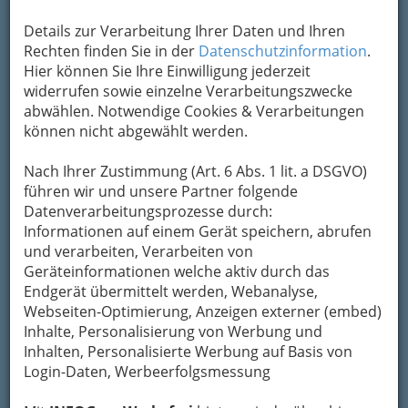
Um die Info-Graz Firmen
vor Spam-Mails zu
bewahren
, verwenden wir an dieser Stelle zur
Details zur Verarbeitung Ihrer Daten und Ihren
Übermittlung Ihrer Nachricht ein sicheres
Rechten finden Sie in der
Datenschutzinformation
.
Formular. Ihre Nachricht wird nach dem
Hier können Sie Ihre Einwilligung jederzeit
Absenden umgehend per Mail an das
widerrufen sowie einzelne Verarbeitungszwecke
Unternehmen Buschenschank Bernhart
abwählen. Notwendige Cookies & Verarbeitungen
weitergeleitet.
können nicht abgewählt werden.
Mein Name
Nach Ihrer Zustimmung (Art. 6 Abs. 1 lit. a DSGVO)
führen wir und unsere Partner folgende
Datenverarbeitungsprozesse durch:
Meine Email Adresse
Informationen auf einem Gerät speichern, abrufen
und verarbeiten, Verarbeiten von
Geräteinformationen welche aktiv durch das
Endgerät übermittelt werden, Webanalyse,
Mein Betreff
Webseiten-Optimierung, Anzeigen externer (embed)
Inhalte, Personalisierung von Werbung und
Inhalten, Personalisierte Werbung auf Basis von
Meine Nachricht
Login-Daten, Werbeerfolgsmessung