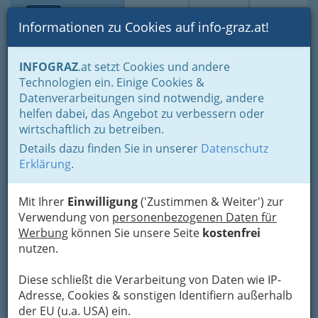
Toggle navi
Suche
Login
Menü
Informationen zu Cookies auf info-graz.at!
Home
Branchen
INFOGRAZ
.at setzt Cookies und andere
Technologien ein. Einige Cookies &
Buschenschank Bernhart
Datenverarbeitungen sind notwendig, andere
helfen dabei, das Angebot zu verbessern oder
Hofberg 61, 8333 Riegersburg
wirtschaftlich zu betreiben.
+43 3153 8379
Details dazu finden Sie in unserer
Datenschutz
Erklärung
.
Mit Ihrer
Einwilligung
('Zustimmen & Weiter') zur
Karte
Verwendung von
personenbezogenen Daten für
Werbung
können Sie unsere Seite
kostenfrei
Adresse mit Google Maps anschauen
nutzen.
Diese schließt die Verarbeitung von Daten wie IP-
Adresse, Cookies & sonstigen Identifiern außerhalb
Kontaktaufnahme
der EU (u.a. USA) ein.