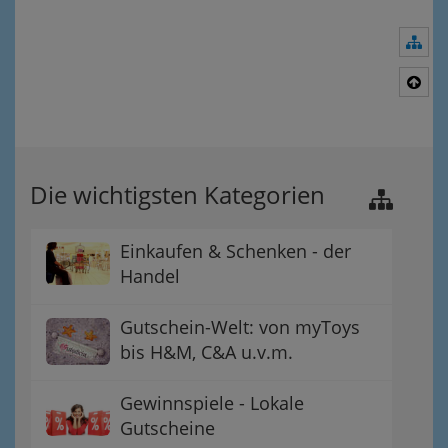
Nav
Nac
Die wichtigsten Kategorien
Einkaufen & Schenken - der
Handel
Gutschein-Welt: von myToys
bis H&M, C&A u.v.m.
Gewinnspiele - Lokale
Gutscheine