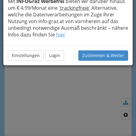
Mit
INFOGraz Werbefrei
bieten wir darüber hinaus
um € 4,99/Monat eine
'trackingfreie'
Alternative,
Meine Nachricht senden
welche die Datenverarbeitungen im Zuge Ihrer
Nutzung von info-graz.at von vornherein auf das
unbedingt notwendige Ausmaß beschränkt – nähere
Infos dazu finden Sie
hier
Einstellungen
Login
Zustimmen & Weiter
Nav
Nac