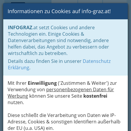
Toggle navi
Suche
Login
Menü
Informationen zu Cookies auf info-graz.at!
Home
Branchen
INFOGRAZ
.at setzt Cookies und andere
Technologien ein. Einige Cookies &
Michaela Wolfsgruber
Datenverarbeitungen sind notwendig, andere
helfen dabei, das Angebot zu verbessern oder
+43 680 123 7667
wirtschaftlich zu betreiben.
Details dazu finden Sie in unserer
Datenschutz
Erklärung
.
Kontaktaufnahme
Mit Ihrer
Einwilligung
('Zustimmen & Weiter') zur
Um die Info-Graz Firmen
Verwendung von
personenbezogenen Daten für
vor Spam-Mails zu
bewahren
Werbung
können Sie unsere Seite
, verwenden wir an dieser Stelle zur
kostenfrei
Übermittlung Ihrer Nachricht ein sicheres
nutzen.
Formular. Ihre Nachricht wird nach dem
Absenden umgehend per Mail an das
Diese schließt die Verarbeitung von Daten wie IP-
Unternehmen Michaela Wolfsgruber
Adresse, Cookies & sonstigen Identifiern außerhalb
weitergeleitet.
der EU (u.a. USA) ein.