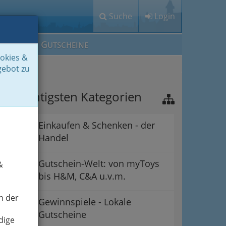
Suche
Login
M
G
EIN IG
UTSCHEINE
ookies &
gebot zu
ie wichtigsten Kategorien
Einkaufen & Schenken - der
Handel
Gutschein-Welt: von myToys
&
bis H&M, C&A u.v.m.
n der
Gewinnspiele - Lokale
Gutscheine
dige