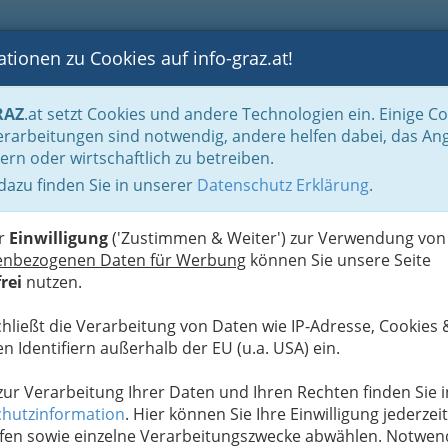
tionen zu Cookies auf info-graz.at!
B
F
G
B
GEN
LOGS
OTOS
ASTRONOMIE
RANCHEN
RAZ
.at setzt Cookies und andere Technologien ein. Einige C
rarbeitungen sind notwendig, andere helfen dabei, das An
ern oder wirtschaftlich zu betreiben.
Schule für Meditation,
 dazu finden Sie in unserer
Datenschutz Erklärung
.
D
 Schamanismus
er
Einwilligung
('Zustimmen & Weiter') zur Verwendung von
enbezogenen Daten für Werbung
können Sie unsere Seite
rei
nutzen.
chließt die Verarbeitung von Daten wie IP-Adresse, Cookies 
n Identifiern außerhalb der EU (u.a. USA) ein.
 zur Verarbeitung Ihrer Daten und Ihren Rechten finden Sie i
hutzinformation
. Hier können Sie Ihre Einwilligung jederzeit
fen sowie einzelne Verarbeitungszwecke abwählen. Notwen