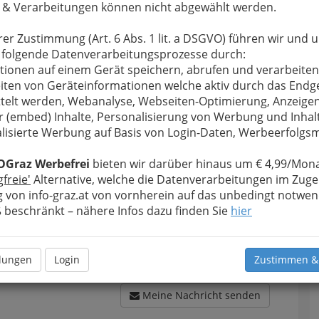
 & Verarbeitungen können nicht abgewählt werden.
rer Zustimmung (Art. 6 Abs. 1 lit. a DSGVO) führen wir und 
 folgende Datenverarbeitungsprozesse durch:
u bewahren
, verwenden wir an dieser Stelle zur
tionen auf einem Gerät speichern, abrufen und verarbeiten
Formular. Ihre Nachricht wird nach dem Absenden
iten von Geräteinformationen welche aktiv durch das Endg
e M.Waclawiczek m.i.a. Schule für Meditation,
telt werden, Webanalyse, Webseiten-Optimierung, Anzeige
geleitet.
r (embed) Inhalte, Personalisierung von Werbung und Inhal
Meine Nachricht
lisierte Werbung auf Basis von Login-Daten, Werbeerfolg
OGraz Werbefrei
bieten wir darüber hinaus um € 4,99/Mona
gfreie'
Alternative, welche die Datenverarbeitungen im Zuge
 von info-graz.at von vornherein auf das unbedingt notwen
beschränkt – nähere Infos dazu finden Sie
hier
llungen
Login
Zustimmen &
Meine Nachricht senden