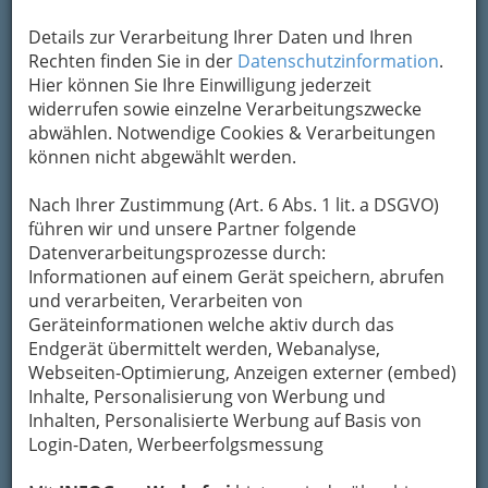
Adresse mit Google Maps anschauen
Details zur Verarbeitung Ihrer Daten und Ihren
Rechten finden Sie in der
Datenschutzinformation
.
Kontaktaufnahme
Hier können Sie Ihre Einwilligung jederzeit
widerrufen sowie einzelne Verarbeitungszwecke
Um die Info-Graz Firmen
vor Spam-Mails zu
abwählen. Notwendige Cookies & Verarbeitungen
bewahren
, verwenden wir an dieser Stelle zur
können nicht abgewählt werden.
Übermittlung Ihrer Nachricht ein sicheres
Formular. Ihre Nachricht wird nach dem
Nach Ihrer Zustimmung (Art. 6 Abs. 1 lit. a DSGVO)
Absenden umgehend per Mail an das
führen wir und unsere Partner folgende
Unternehmen Dr. Peter Paul Fritsch - Facharzt
Datenverarbeitungsprozesse durch:
für Kinder- und Jugendheilkunde weitergeleitet.
Informationen auf einem Gerät speichern, abrufen
und verarbeiten, Verarbeiten von
Mein Name
Geräteinformationen welche aktiv durch das
Endgerät übermittelt werden, Webanalyse,
Webseiten-Optimierung, Anzeigen externer (embed)
Meine Email Adresse
Inhalte, Personalisierung von Werbung und
Inhalten, Personalisierte Werbung auf Basis von
Login-Daten, Werbeerfolgsmessung
Mein Betreff