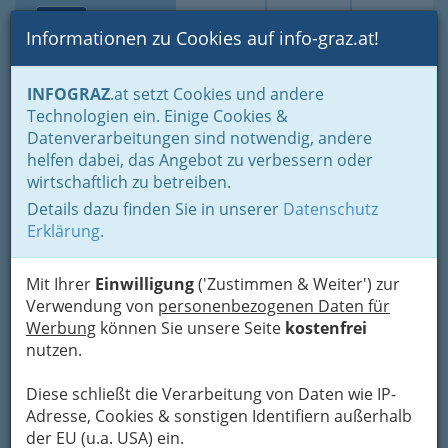
Toggle navi
Suche
Login
Menü
Informationen zu Cookies auf info-graz.at!
Home
Branchen
INFOGRAZ
.at setzt Cookies und andere
Technologien ein. Einige Cookies &
Dr. Peter Paul Fritsch -
Datenverarbeitungen sind notwendig, andere
Facharzt für Kinder- und
helfen dabei, das Angebot zu verbessern oder
Jugendheilkunde
wirtschaftlich zu betreiben.
Details dazu finden Sie in unserer
Datenschutz
Hilmteichstraße 118 /B/1, 8043 Graz
Erklärung
.
+43 316 327 930
+43 316 327 930 16
Mit Ihrer
Einwilligung
('Zustimmen & Weiter') zur
+43 664 180 6434
Verwendung von
personenbezogenen Daten für
Werbung
können Sie unsere Seite
kostenfrei
nutzen.
Karte
Diese schließt die Verarbeitung von Daten wie IP-
Adresse, Cookies & sonstigen Identifiern außerhalb
der EU (u.a. USA) ein.