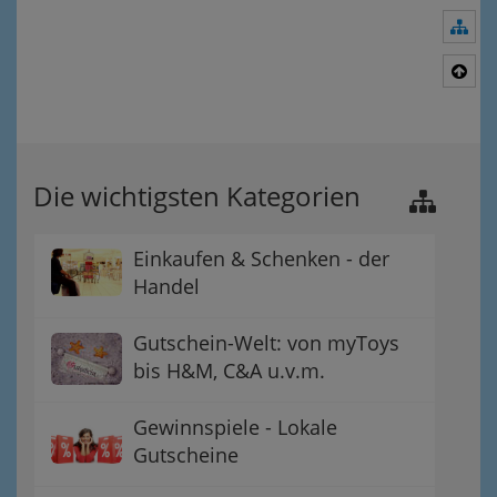
Nav
Nac
Die wichtigsten Kategorien
Einkaufen & Schenken - der
Handel
Gutschein-Welt: von myToys
bis H&M, C&A u.v.m.
Gewinnspiele - Lokale
Gutscheine