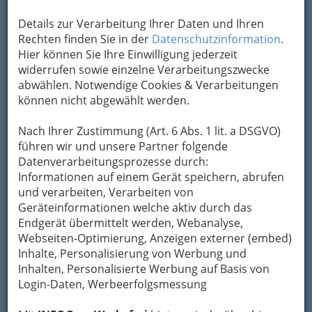
bewahren
, verwenden wir an dieser Stelle zur
Details zur Verarbeitung Ihrer Daten und Ihren
Übermittlung Ihrer Nachricht ein sicheres
Rechten finden Sie in der
Datenschutzinformation
.
Formular. Ihre Nachricht wird nach dem
Hier können Sie Ihre Einwilligung jederzeit
Absenden umgehend per Mail an das
widerrufen sowie einzelne Verarbeitungszwecke
Unternehmen Herz - Jesu - Apotheke
abwählen. Notwendige Cookies & Verarbeitungen
weitergeleitet.
können nicht abgewählt werden.
Mein Name
Nach Ihrer Zustimmung (Art. 6 Abs. 1 lit. a DSGVO)
führen wir und unsere Partner folgende
Meine Email Adresse
Datenverarbeitungsprozesse durch:
Informationen auf einem Gerät speichern, abrufen
und verarbeiten, Verarbeiten von
Geräteinformationen welche aktiv durch das
Mein Betreff
Endgerät übermittelt werden, Webanalyse,
Webseiten-Optimierung, Anzeigen externer (embed)
Inhalte, Personalisierung von Werbung und
Meine Nachricht
Inhalten, Personalisierte Werbung auf Basis von
Login-Daten, Werbeerfolgsmessung