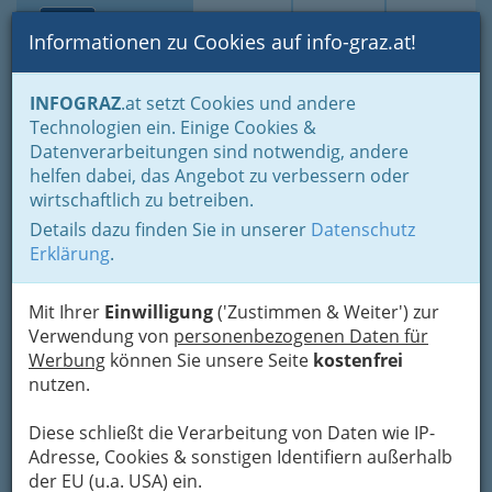
Toggle navi
Suche
Login
Menü
Informationen zu Cookies auf info-graz.at!
Home
Branchen
INFOGRAZ
.at setzt Cookies und andere
Technologien ein. Einige Cookies &
Herz - Jesu - Apotheke
Datenverarbeitungen sind notwendig, andere
helfen dabei, das Angebot zu verbessern oder
Nibelungengasse 26, 8010 Graz
wirtschaftlich zu betreiben.
+43 316 830 629
+43 316 830 629 - 19
Details dazu finden Sie in unserer
Datenschutz
Erklärung
.
Mit Ihrer
Einwilligung
('Zustimmen & Weiter') zur
Verwendung von
personenbezogenen Daten für
Karte
Werbung
können Sie unsere Seite
kostenfrei
nutzen.
Karte anzeigen
Diese schließt die Verarbeitung von Daten wie IP-
Kontaktaufnahme
Adresse, Cookies & sonstigen Identifiern außerhalb
der EU (u.a. USA) ein.
Um die Info-Graz Firmen
vor Spam-Mails zu