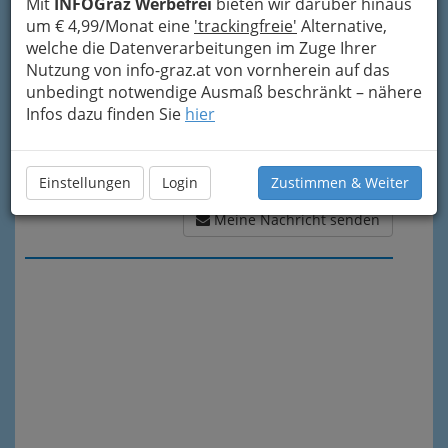
Mit
INFOGraz Werbefrei
bieten wir darüber hinaus
um € 4,99/Monat eine
'trackingfreie'
Alternative,
welche die Datenverarbeitungen im Zuge Ihrer
Nutzung von info-graz.at von vornherein auf das
unbedingt notwendige Ausmaß beschränkt – nähere
Infos dazu finden Sie
hier
Einstellungen
Login
Zustimmen & Weiter
Meine Nachricht senden