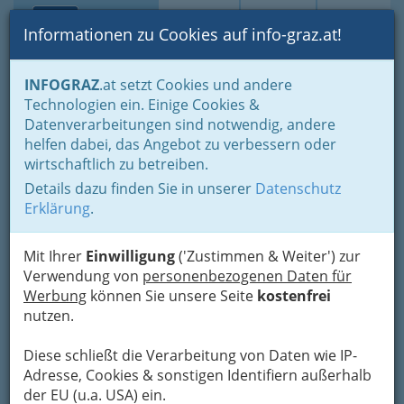
Toggle navi
Suche
Login
Menü
Informationen zu Cookies auf info-graz.at!
Home
Branchen
INFOGRAZ
.at setzt Cookies und andere
Technologien ein. Einige Cookies &
Farbenwelt Graz - Mag.
Datenverarbeitungen sind notwendig, andere
Raphael Bergmann
helfen dabei, das Angebot zu verbessern oder
wirtschaftlich zu betreiben.
Straßgangerstraße 433, 8054 Graz
Details dazu finden Sie in unserer
Datenschutz
+43 316 253 330
Erklärung
.
Mit Ihrer
Einwilligung
('Zustimmen & Weiter') zur
Verwendung von
personenbezogenen Daten für
Karte
Werbung
können Sie unsere Seite
kostenfrei
nutzen.
Adresse mit Google Maps anschauen
Diese schließt die Verarbeitung von Daten wie IP-
Adresse, Cookies & sonstigen Identifiern außerhalb
der EU (u.a. USA) ein.