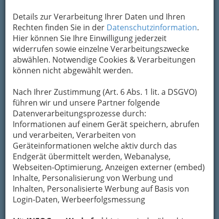
Kontaktaufnahme
Details zur Verarbeitung Ihrer Daten und Ihren
Um die Info-Graz Firmen
vor Spam-Mails zu
Rechten finden Sie in der
Datenschutzinformation
.
bewahren
, verwenden wir an dieser Stelle zur
Hier können Sie Ihre Einwilligung jederzeit
Übermittlung Ihrer Nachricht ein sicheres
widerrufen sowie einzelne Verarbeitungszwecke
Formular. Ihre Nachricht wird nach dem
abwählen. Notwendige Cookies & Verarbeitungen
Absenden umgehend per Mail an das
können nicht abgewählt werden.
Unternehmen Farbenwelt Graz - Mag. Raphael
Bergmann weitergeleitet.
Nach Ihrer Zustimmung (Art. 6 Abs. 1 lit. a DSGVO)
Mein Name
führen wir und unsere Partner folgende
Datenverarbeitungsprozesse durch:
Informationen auf einem Gerät speichern, abrufen
und verarbeiten, Verarbeiten von
Meine Email Adresse
Geräteinformationen welche aktiv durch das
Endgerät übermittelt werden, Webanalyse,
Webseiten-Optimierung, Anzeigen externer (embed)
Mein Betreff
Inhalte, Personalisierung von Werbung und
Inhalten, Personalisierte Werbung auf Basis von
Login-Daten, Werbeerfolgsmessung
Meine Nachricht