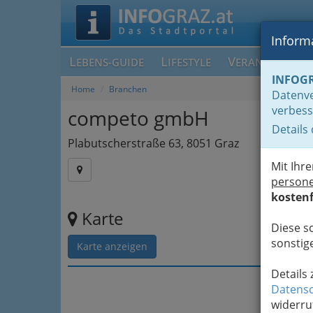
Informa
L
L
V
EBENS-GUIDE
IFESTYLE
ERANSTALTUN
INFOG
Home
Branchen
Datenve
verbess
competo gmbH
Details
Plabutscherstraße 63, 8051 Graz
Mit Ihr
person
kostenf
Karte
Diese s
sonstige
Karte anzeigen
Details
Datensc
widerru