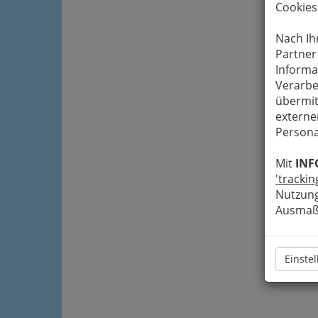
Cookies
Nach Ih
Partner
Informa
Verarbe
übermit
externe
Persona
Mit
INF
'trackin
Nutzung
Ausmaß 
Einste