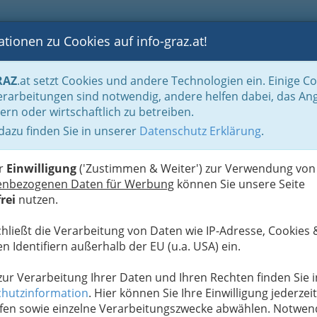
tionen zu Cookies auf info-graz.at!
B
F
G
B
GEN
LOGS
OTOS
ASTRONOMIE
RANCHEN
RAZ
.at setzt Cookies und andere Technologien ein. Einige C
rarbeitungen sind notwendig, andere helfen dabei, das An
ern oder wirtschaftlich zu betreiben.
 dazu finden Sie in unserer
Datenschutz Erklärung
.
D
er
Einwilligung
('Zustimmen & Weiter') zur Verwendung von
enbezogenen Daten für Werbung
können Sie unsere Seite
rei
nutzen.
chließt die Verarbeitung von Daten wie IP-Adresse, Cookies 
n Identifiern außerhalb der EU (u.a. USA) ein.
 zur Verarbeitung Ihrer Daten und Ihren Rechten finden Sie i
hutzinformation
. Hier können Sie Ihre Einwilligung jederzeit
fen sowie einzelne Verarbeitungszwecke abwählen. Notwen