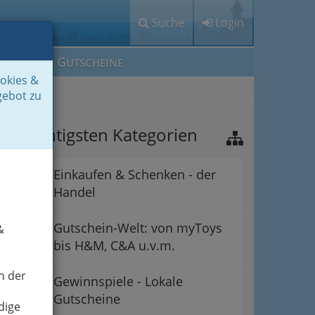
Suche
Login
M
G
EIN IG
UTSCHEINE
ookies &
gebot zu
ie wichtigsten Kategorien
Einkaufen & Schenken - der
Handel
Gutschein-Welt: von myToys
&
bis H&M, C&A u.v.m.
n der
Gewinnspiele - Lokale
Gutscheine
dige