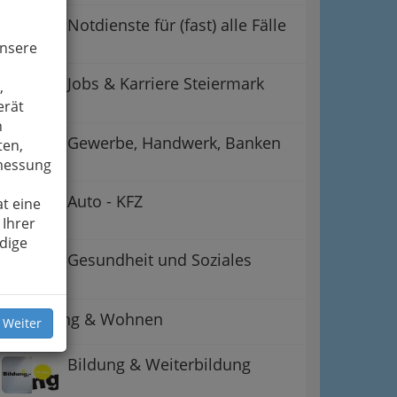
Notdienste für (fast) alle Fälle
unsere
Jobs & Karriere Steiermark
,
erät
n
Gewerbe, Handwerk, Banken
ten,
smessung
Auto - KFZ
t eine
 Ihrer
dige
Gesundheit und Soziales
Betreuung & Wohnen
 Weiter
Bildung & Weiterbildung