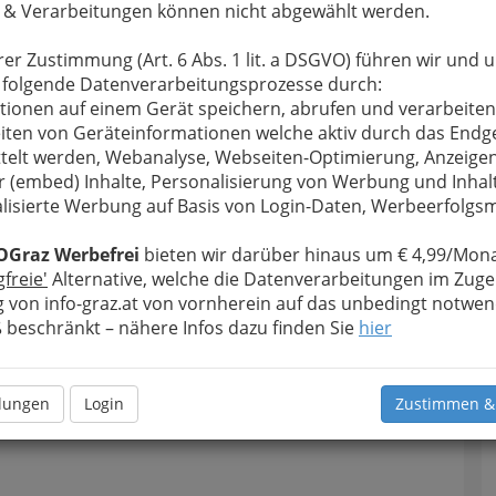
 & Verarbeitungen können nicht abgewählt werden.
rer Zustimmung (Art. 6 Abs. 1 lit. a DSGVO) führen wir und 
 folgende Datenverarbeitungsprozesse durch:
tionen auf einem Gerät speichern, abrufen und verarbeiten
iten von Geräteinformationen welche aktiv durch das Endg
telt werden, Webanalyse, Webseiten-Optimierung, Anzeige
r (embed) Inhalte, Personalisierung von Werbung und Inhal
lisierte Werbung auf Basis von Login-Daten, Werbeerfolg
OGraz Werbefrei
bieten wir darüber hinaus um € 4,99/Mona
gfreie'
Alternative, welche die Datenverarbeitungen im Zuge
 von info-graz.at von vornherein auf das unbedingt notwen
beschränkt – nähere Infos dazu finden Sie
hier
llungen
Login
Zustimmen &