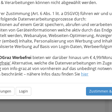
 & Verarbeitungen können nicht abgewählt werden.
rer Zustimmung (Art. 6 Abs. 1 lit. a DSGVO) führen wir und 
 folgende Datenverarbeitungsprozesse durch:
tionen auf einem Gerät speichern, abrufen und verarbeiten
iten von Geräteinformationen welche aktiv durch das Endg
telt werden, Webanalyse, Webseiten-Optimierung, Anzeige
r (embed) Inhalte, Personalisierung von Werbung und Inhal
lisierte Werbung auf Basis von Login-Daten, Werbeerfolg
OGraz Werbefrei
bieten wir darüber hinaus um € 4,99/Mona
gfreie'
Alternative, welche die Datenverarbeitungen im Zuge
 von info-graz.at von vornherein auf das unbedingt notwen
beschränkt – nähere Infos dazu finden Sie
hier
llungen
Login
Zustimmen &