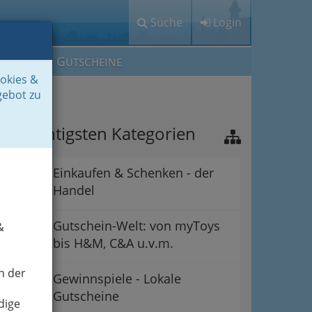
Suche
Login
M
G
EIN IG
UTSCHEINE
ookies &
gebot zu
ie wichtigsten Kategorien
Einkaufen & Schenken - der
Handel
Gutschein-Welt: von myToys
&
bis H&M, C&A u.v.m.
n der
Gewinnspiele - Lokale
Gutscheine
dige