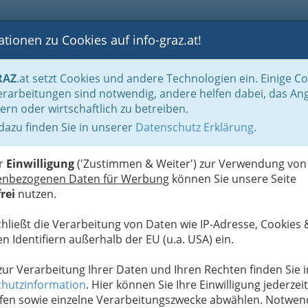
tionen zu Cookies auf info-graz.at!
B
F
G
B
GEN
LOGS
OTOS
ASTRONOMIE
RANCHEN
RAZ
.at setzt Cookies und andere Technologien ein. Einige C
rarbeitungen sind notwendig, andere helfen dabei, das An
ern oder wirtschaftlich zu betreiben.
 dazu finden Sie in unserer
Datenschutz Erklärung
.
D
d
er
Einwilligung
('Zustimmen & Weiter') zur Verwendung von
enbezogenen Daten für Werbung
können Sie unsere Seite
rei
nutzen.
chließt die Verarbeitung von Daten wie IP-Adresse, Cookies 
n Identifiern außerhalb der EU (u.a. USA) ein.
 zur Verarbeitung Ihrer Daten und Ihren Rechten finden Sie i
hutzinformation
. Hier können Sie Ihre Einwilligung jederzeit
fen sowie einzelne Verarbeitungszwecke abwählen. Notwen