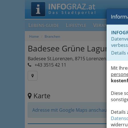
Informa
L
L
V
EBENS-GUIDE
IFESTYLE
ERANSTALTUN
INFOG
Home
Branchen
Datenve
verbess
Badesee Grüne Lagune
Details
Badesee St.Lorenzen, 8715 Lorenzen/Knittelfel
+43 3515 42 11
Mit Ihr
person
kostenf
Diese s
Karte
sonstige
Adresse mit Google Maps anschauen
Details
Datensc
widerru