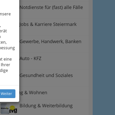
Notdienste für (fast) alle Fälle
unsere
Jobs & Karriere Steiermark
,
erät
n
Gewerbe, Handwerk, Banken
ten,
smessung
Auto - KFZ
t eine
 Ihrer
dige
Gesundheit und Soziales
Betreuung & Wohnen
 Weiter
Bildung & Weiterbildung