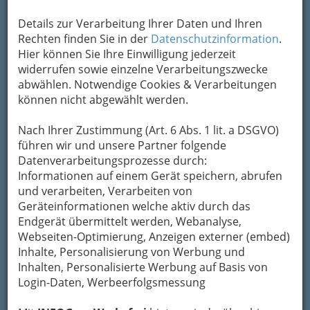
Um die Info-Graz Firmen
vor Spam-Mails zu
Details zur Verarbeitung Ihrer Daten und Ihren
bewahren
, verwenden wir an dieser Stelle zur
Rechten finden Sie in der
Datenschutzinformation
.
Übermittlung Ihrer Nachricht ein sicheres
Hier können Sie Ihre Einwilligung jederzeit
Formular. Ihre Nachricht wird nach dem
widerrufen sowie einzelne Verarbeitungszwecke
Absenden umgehend per Mail an das
abwählen. Notwendige Cookies & Verarbeitungen
Unternehmen Bauhaus Depot GmbH
können nicht abgewählt werden.
weitergeleitet.
Nach Ihrer Zustimmung (Art. 6 Abs. 1 lit. a DSGVO)
Mein Name
führen wir und unsere Partner folgende
Datenverarbeitungsprozesse durch:
Informationen auf einem Gerät speichern, abrufen
Meine Email Adresse
und verarbeiten, Verarbeiten von
Geräteinformationen welche aktiv durch das
Endgerät übermittelt werden, Webanalyse,
Webseiten-Optimierung, Anzeigen externer (embed)
Mein Betreff
Inhalte, Personalisierung von Werbung und
Inhalten, Personalisierte Werbung auf Basis von
Login-Daten, Werbeerfolgsmessung
Meine Nachricht