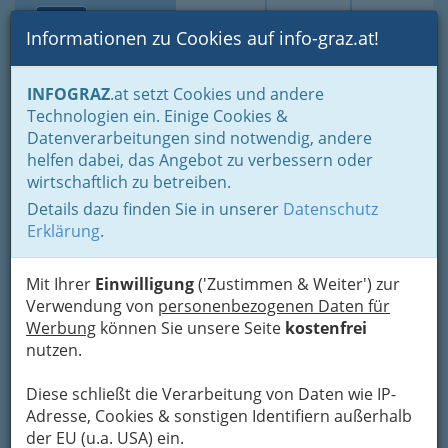
Toggle navi
Suche
Login
Menü
Informationen zu Cookies auf info-graz.at!
Home
Branchen
INFOGRAZ
.at setzt Cookies und andere
Technologien ein. Einige Cookies &
Bauhaus Depot GmbH
Datenverarbeitungen sind notwendig, andere
helfen dabei, das Angebot zu verbessern oder
Josef Pock-Straße 10, 8054 Seiersberg
wirtschaftlich zu betreiben.
+43 316 680 000
+43 316 680 000 - 61094
Details dazu finden Sie in unserer
Datenschutz
Erklärung
.
Mit Ihrer
Einwilligung
('Zustimmen & Weiter') zur
Verwendung von
personenbezogenen Daten für
Karte
Werbung
können Sie unsere Seite
kostenfrei
nutzen.
Adresse mit Google Maps anschauen
Diese schließt die Verarbeitung von Daten wie IP-
Adresse, Cookies & sonstigen Identifiern außerhalb
der EU (u.a. USA) ein.
Kontaktaufnahme