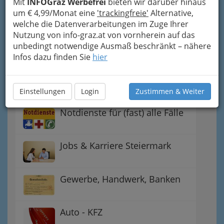
Mit
INFOGraz Werbefrei
bieten wir darüber hinaus
Handel
um € 4,99/Monat eine
'trackingfreie'
Alternative,
welche die Datenverarbeitungen im Zuge Ihrer
Nutzung von info-graz.at von vornherein auf das
Gutschein-Welt: von myToys
unbedingt notwendige Ausmaß beschränkt – nähere
bis H&M, C&A u.v.m.
Infos dazu finden Sie
hier
Gewinnspiele - Lokale
Gutscheine
Einstellungen
Login
Zustimmen & Weiter
Notdienste für (fast) alle Fälle
Jobs & Karriere Steiermark
Gewerbe, Handwerk, Banken
Auto - KFZ