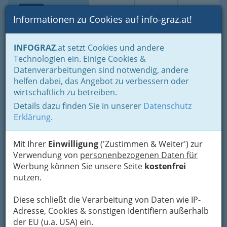
Toggle navi
Suche
Login
Menü
Informationen zu Cookies auf info-graz.at!
Home
Branchen
INFOGRAZ
.at setzt Cookies und andere
Technologien ein. Einige Cookies &
Sportfliegerclub
Datenverarbeitungen sind notwendig, andere
Ausseerland
helfen dabei, das Angebot zu verbessern oder
wirtschaftlich zu betreiben.
Pratergasse 136, 8990 Bad Ausse
Details dazu finden Sie in unserer
Datenschutz
+43 3622 533 62
Erklärung
.
Mit Ihrer
Einwilligung
('Zustimmen & Weiter') zur
Verwendung von
personenbezogenen Daten für
Karte
Werbung
können Sie unsere Seite
kostenfrei
nutzen.
Adresse mit Google Maps anschauen
Diese schließt die Verarbeitung von Daten wie IP-
Adresse, Cookies & sonstigen Identifiern außerhalb
der EU (u.a. USA) ein.