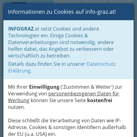
Toggle navi
Suche
Login
Menü
Informationen zu Cookies auf info-graz.at!
Home
Branchen
INFOGRAZ
.at setzt Cookies und andere
Technologien ein. Einige Cookies &
Reiterhof und
Datenverarbeitungen sind notwendig, andere
Lipizzanergestüt Zur
helfen dabei, das Angebot zu verbessern oder
schwarzen Föhre
wirtschaftlich zu betreiben.
Details dazu finden Sie in unserer
Datenschutz
Haidgraben 1, 2070 Retz
Erklärung
.
+43 2942 2926
+43 676 550 39 22
Mit Ihrer
Einwilligung
('Zustimmen & Weiter') zur
Verwendung von
personenbezogenen Daten für
Werbung
können Sie unsere Seite
kostenfrei
nutzen.
Karte
Diese schließt die Verarbeitung von Daten wie IP-
Adresse, Cookies & sonstigen Identifiern außerhalb
Adresse mit Google Maps anschauen
der EU (u.a. USA) ein.