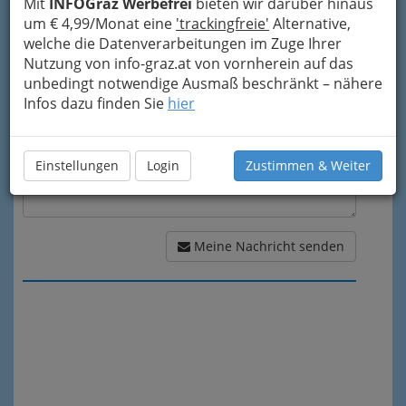
Mit
INFOGraz Werbefrei
bieten wir darüber hinaus
um € 4,99/Monat eine
'trackingfreie'
Alternative,
Meine Nachricht
welche die Datenverarbeitungen im Zuge Ihrer
Nutzung von info-graz.at von vornherein auf das
unbedingt notwendige Ausmaß beschränkt – nähere
Infos dazu finden Sie
hier
Einstellungen
Login
Zustimmen & Weiter
Meine Nachricht senden