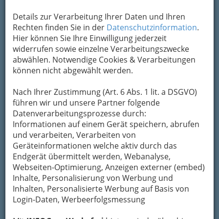
Details zur Verarbeitung Ihrer Daten und Ihren
Kontaktaufnahme
Rechten finden Sie in der
Datenschutzinformation
.
Hier können Sie Ihre Einwilligung jederzeit
Um die Info-Graz Firmen
vor Spam-Mails zu
widerrufen sowie einzelne Verarbeitungszwecke
bewahren
, verwenden wir an dieser Stelle zur
abwählen. Notwendige Cookies & Verarbeitungen
Übermittlung Ihrer Nachricht ein sicheres
können nicht abgewählt werden.
Formular. Ihre Nachricht wird nach dem
Absenden umgehend per Mail an das
Nach Ihrer Zustimmung (Art. 6 Abs. 1 lit. a DSGVO)
Unternehmen Reiterhof und Lipizzanergestüt
führen wir und unsere Partner folgende
Zur schwarzen Föhre weitergeleitet.
Datenverarbeitungsprozesse durch:
Informationen auf einem Gerät speichern, abrufen
Mein Name
und verarbeiten, Verarbeiten von
Geräteinformationen welche aktiv durch das
Endgerät übermittelt werden, Webanalyse,
Meine Email Adresse
Webseiten-Optimierung, Anzeigen externer (embed)
Inhalte, Personalisierung von Werbung und
Inhalten, Personalisierte Werbung auf Basis von
Mein Betreff
Login-Daten, Werbeerfolgsmessung