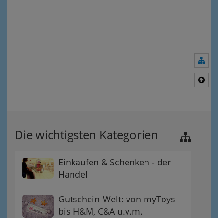
Nav
Nac
Die wichtigsten Kategorien
Einkaufen & Schenken - der
Handel
Gutschein-Welt: von myToys
bis H&M, C&A u.v.m.