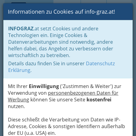
Toggle navi
Suche
Login
Menü
Informationen zu Cookies auf info-graz.at!
Home
Branchen
INFOGRAZ
.at setzt Cookies und andere
Technologien ein. Einige Cookies &
Hubert Bayer
Datenverarbeitungen sind notwendig, andere
helfen dabei, das Angebot zu verbessern oder
Willomitzergasse 7 /2, 8051 Graz
wirtschaftlich zu betreiben.
+43 664 382 84 86
Details dazu finden Sie in unserer
Datenschutz
Erklärung
.
Mit Ihrer
Einwilligung
('Zustimmen & Weiter') zur
Karte
Verwendung von
personenbezogenen Daten für
Werbung
können Sie unsere Seite
kostenfrei
Karte anzeigen
nutzen.
Kontaktaufnahme
Diese schließt die Verarbeitung von Daten wie IP-
Adresse, Cookies & sonstigen Identifiern außerhalb
Um die Info-Graz Firmen
vor Spam-Mails zu
der EU (u.a. USA) ein.
bewahren
, verwenden wir an dieser Stelle zur