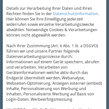
Übermittlung Ihrer Nachricht ein sicheres
Details zur Verarbeitung Ihrer Daten und Ihren
Formular. Ihre Nachricht wird nach dem
Rechten finden Sie in der
Datenschutzinformation
.
Absenden umgehend per Mail an das
Hier können Sie Ihre Einwilligung jederzeit
Unternehmen Hubert Bayer weitergeleitet.
widerrufen sowie einzelne Verarbeitungszwecke
Mein Name
abwählen. Notwendige Cookies & Verarbeitungen
können nicht abgewählt werden.
Meine Email Adresse
Nach Ihrer Zustimmung (Art. 6 Abs. 1 lit. a DSGVO)
führen wir und unsere Partner folgende
Datenverarbeitungsprozesse durch:
Informationen auf einem Gerät speichern, abrufen
Mein Betreff
und verarbeiten, Verarbeiten von
Geräteinformationen welche aktiv durch das
Endgerät übermittelt werden, Webanalyse,
Meine Nachricht
Webseiten-Optimierung, Anzeigen externer (embed)
Inhalte, Personalisierung von Werbung und
Inhalten, Personalisierte Werbung auf Basis von
Login-Daten, Werbeerfolgsmessung