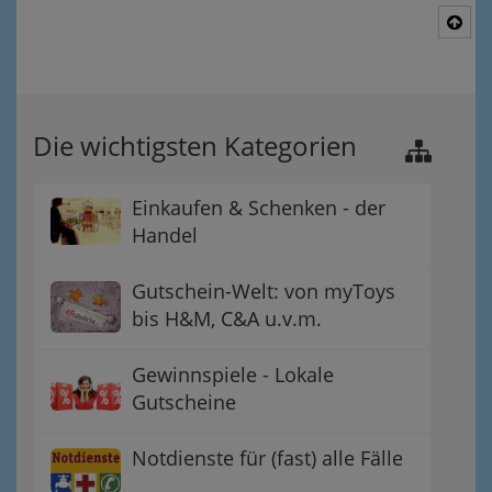
Nac
Die wichtigsten Kategorien
Einkaufen & Schenken - der
Handel
Gutschein-Welt: von myToys
bis H&M, C&A u.v.m.
Gewinnspiele - Lokale
Gutscheine
Notdienste für (fast) alle Fälle