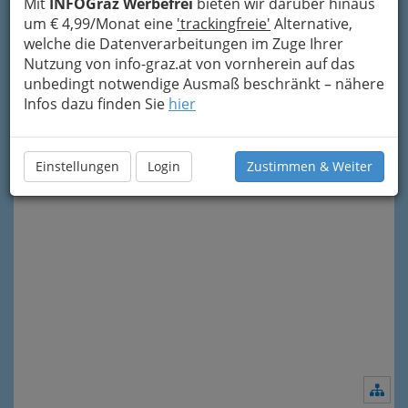
Mit
INFOGraz Werbefrei
bieten wir darüber hinaus
um € 4,99/Monat eine
'trackingfreie'
Alternative,
welche die Datenverarbeitungen im Zuge Ihrer
Nutzung von info-graz.at von vornherein auf das
unbedingt notwendige Ausmaß beschränkt – nähere
Infos dazu finden Sie
hier
Meine Nachricht senden
Einstellungen
Login
Zustimmen & Weiter
Nav