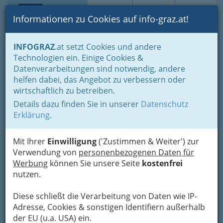
Toggle navi
Suche
Login
Menü
Informationen zu Cookies auf info-graz.at!
Home
Branchen
INFOGRAZ
.at setzt Cookies und andere
Technologien ein. Einige Cookies &
die baulöwen
Datenverarbeitungen sind notwendig, andere
BaustoffhandelsgmbH -
helfen dabei, das Angebot zu verbessern oder
Baustoffe & Baumarkt
wirtschaftlich zu betreiben.
Details dazu finden Sie in unserer
Datenschutz
Triesterstraße 432 A, 8055 Graz
Erklärung
.
+43 316 296 283
+43 316 296 283-60
Mit Ihrer
Einwilligung
('Zustimmen & Weiter') zur
Verwendung von
personenbezogenen Daten für
Werbung
können Sie unsere Seite
kostenfrei
nutzen.
Karte
Diese schließt die Verarbeitung von Daten wie IP-
Adresse, Cookies & sonstigen Identifiern außerhalb
Karte anzeigen
der EU (u.a. USA) ein.