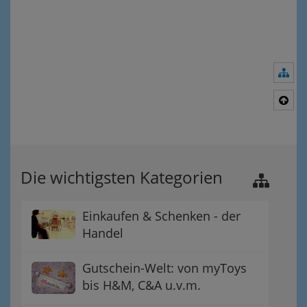
Nav
Nac
Die wichtigsten Kategorien
Einkaufen & Schenken - der
Handel
Gutschein-Welt: von myToys
bis H&M, C&A u.v.m.