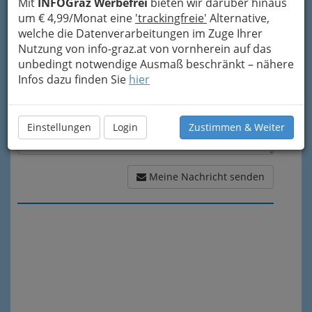
Mit
INFOGraz Werbefrei
bieten wir darüber hinaus
Meine Nachricht
um € 4,99/Monat eine
'trackingfreie'
Alternative,
welche die Datenverarbeitungen im Zuge Ihrer
Nutzung von info-graz.at von vornherein auf das
unbedingt notwendige Ausmaß beschränkt – nähere
Infos dazu finden Sie
hier
Einstellungen
Login
Zustimmen & Weiter
Meine Nachricht senden