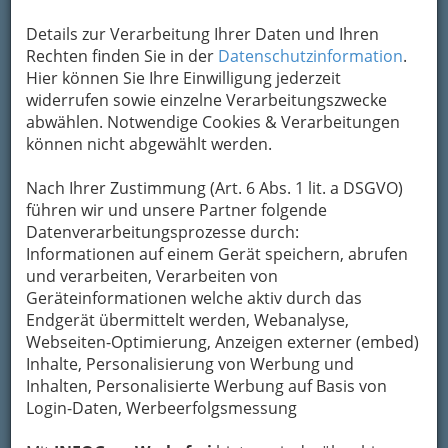
Kontaktaufnahme
Details zur Verarbeitung Ihrer Daten und Ihren
Um die Info-Graz Firmen
vor Spam-Mails zu
Rechten finden Sie in der
Datenschutzinformation
.
bewahren
, verwenden wir an dieser Stelle zur
Hier können Sie Ihre Einwilligung jederzeit
Übermittlung Ihrer Nachricht ein sicheres
widerrufen sowie einzelne Verarbeitungszwecke
Formular. Ihre Nachricht wird nach dem
abwählen. Notwendige Cookies & Verarbeitungen
Absenden umgehend per Mail an das
können nicht abgewählt werden.
Unternehmen die baulöwen
BaustoffhandelsgmbH - Baustoffe & Baumarkt
Nach Ihrer Zustimmung (Art. 6 Abs. 1 lit. a DSGVO)
weitergeleitet.
führen wir und unsere Partner folgende
Datenverarbeitungsprozesse durch:
Mein Name
Informationen auf einem Gerät speichern, abrufen
und verarbeiten, Verarbeiten von
Geräteinformationen welche aktiv durch das
Meine Email Adresse
Endgerät übermittelt werden, Webanalyse,
Webseiten-Optimierung, Anzeigen externer (embed)
Inhalte, Personalisierung von Werbung und
Inhalten, Personalisierte Werbung auf Basis von
Mein Betreff
Login-Daten, Werbeerfolgsmessung