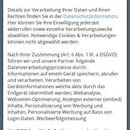
Übermittlung Ihrer Nachricht ein sicheres
Details zur Verarbeitung Ihrer Daten und Ihren
Formular. Ihre Nachricht wird nach dem
Rechten finden Sie in der
Datenschutzinformation
.
Absenden umgehend per Mail an das
Hier können Sie Ihre Einwilligung jederzeit
Unternehmen Karin Kölbl-Fischer, MSc
widerrufen sowie einzelne Verarbeitungszwecke
weitergeleitet.
abwählen. Notwendige Cookies & Verarbeitungen
Mein Name
können nicht abgewählt werden.
Nach Ihrer Zustimmung (Art. 6 Abs. 1 lit. a DSGVO)
Meine Email Adresse
führen wir und unsere Partner folgende
Datenverarbeitungsprozesse durch:
Informationen auf einem Gerät speichern, abrufen
und verarbeiten, Verarbeiten von
Mein Betreff
Geräteinformationen welche aktiv durch das
Endgerät übermittelt werden, Webanalyse,
Webseiten-Optimierung, Anzeigen externer (embed)
Meine Nachricht
Inhalte, Personalisierung von Werbung und
Inhalten, Personalisierte Werbung auf Basis von
Login-Daten, Werbeerfolgsmessung