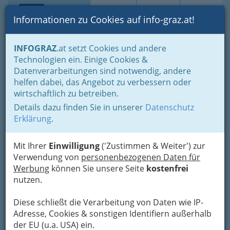
Toggle navi
Suche
Login
Menü
Informationen zu Cookies auf info-graz.at!
Home
Branchen
INFOGRAZ
.at setzt Cookies und andere
Technologien ein. Einige Cookies &
Karin Kölbl-Fischer, MSc
Datenverarbeitungen sind notwendig, andere
helfen dabei, das Angebot zu verbessern oder
Körösistraße 48 c/1.Stock, 8010 Graz
wirtschaftlich zu betreiben.
+43 699 1219 1608
Details dazu finden Sie in unserer
Datenschutz
Erklärung
.
Mit Ihrer
Einwilligung
('Zustimmen & Weiter') zur
Karte
Verwendung von
personenbezogenen Daten für
Werbung
können Sie unsere Seite
kostenfrei
Karte anzeigen
nutzen.
Kontaktaufnahme
Diese schließt die Verarbeitung von Daten wie IP-
Adresse, Cookies & sonstigen Identifiern außerhalb
Um die Info-Graz Firmen
vor Spam-Mails zu
der EU (u.a. USA) ein.
bewahren
, verwenden wir an dieser Stelle zur