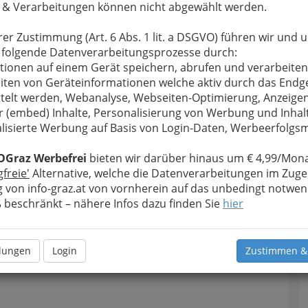
 & Verarbeitungen können nicht abgewählt werden.
u bewahren
, verwenden wir an dieser Stelle zur
Formular. Ihre Nachricht wird nach dem Absenden
rer Zustimmung (Art. 6 Abs. 1 lit. a DSGVO) führen wir und 
o retail GmbH weitergeleitet.
 folgende Datenverarbeitungsprozesse durch:
Meine Nachricht
tionen auf einem Gerät speichern, abrufen und verarbeiten
iten von Geräteinformationen welche aktiv durch das Endg
telt werden, Webanalyse, Webseiten-Optimierung, Anzeige
r (embed) Inhalte, Personalisierung von Werbung und Inhal
lisierte Werbung auf Basis von Login-Daten, Werbeerfolg
OGraz Werbefrei
bieten wir darüber hinaus um € 4,99/Mona
gfreie'
Alternative, welche die Datenverarbeitungen im Zuge
 von info-graz.at von vornherein auf das unbedingt notwen
beschränkt – nähere Infos dazu finden Sie
hier
Meine Nachricht senden
llungen
Login
Zustimmen &