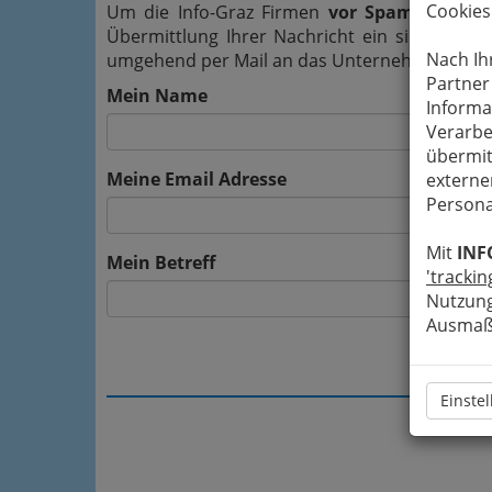
Cookies
Um die Info-Graz Firmen
vor Spam-Mails z
Übermittlung Ihrer Nachricht ein sicheres 
Nach Ih
umgehend per Mail an das Unternehmen agend
Partner
Mein Name
Informa
Verarbe
übermit
Meine Email Adresse
externe
Persona
Mit
INF
Mein Betreff
'trackin
Nutzung
Ausmaß 
Einste