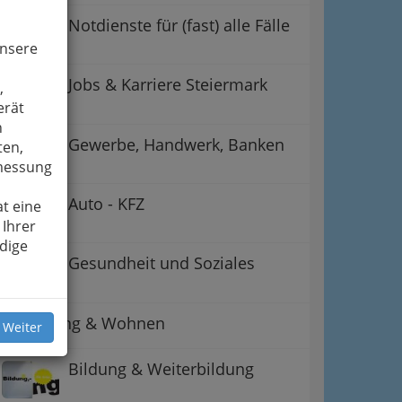
Notdienste für (fast) alle Fälle
unsere
Jobs & Karriere Steiermark
,
erät
n
Gewerbe, Handwerk, Banken
ten,
smessung
Auto - KFZ
t eine
 Ihrer
dige
Gesundheit und Soziales
Betreuung & Wohnen
 Weiter
Bildung & Weiterbildung