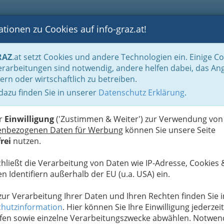
tionen zu Cookies auf info-graz.at!
B
F
G
B
GEN
LOGS
OTOS
ASTRONOMIE
RANCHEN
RAZ
.at setzt Cookies und andere Technologien ein. Einige C
rarbeitungen sind notwendig, andere helfen dabei, das An
ern oder wirtschaftlich zu betreiben.
 dazu finden Sie in unserer
Datenschutz Erklärung
.
D
er
Einwilligung
('Zustimmen & Weiter') zur Verwendung von
enbezogenen Daten für Werbung
können Sie unsere Seite
rei
nutzen.
chließt die Verarbeitung von Daten wie IP-Adresse, Cookies 
n Identifiern außerhalb der EU (u.a. USA) ein.
 zur Verarbeitung Ihrer Daten und Ihren Rechten finden Sie i
hutzinformation
. Hier können Sie Ihre Einwilligung jederzeit
fen sowie einzelne Verarbeitungszwecke abwählen. Notwen