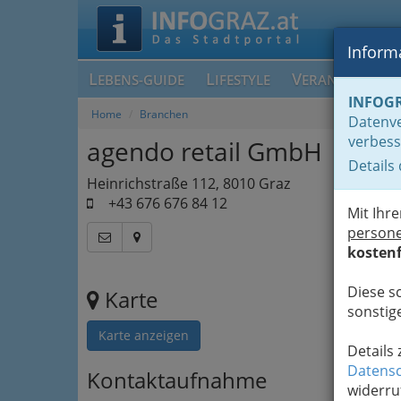
Informa
L
L
V
EBENS-GUIDE
IFESTYLE
ERANSTALTUN
INFOG
Home
Branchen
Datenve
verbess
agendo retail GmbH
Details
Heinrichstraße 112, 8010 Graz
+43 676 676 84 12
Mit Ihr
person
kostenf
Diese s
Karte
sonstige
Karte anzeigen
Details
Datensc
Kontaktaufnahme
widerru