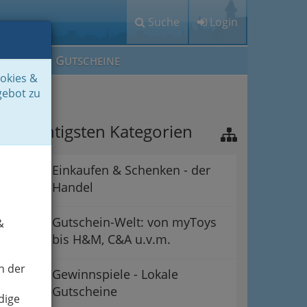
Suche
Login
M
G
EIN IG
UTSCHEINE
ookies &
gebot zu
ie wichtigsten Kategorien
Einkaufen & Schenken - der
Handel
Gutschein-Welt: von myToys
&
bis H&M, C&A u.v.m.
n der
Gewinnspiele - Lokale
Gutscheine
dige