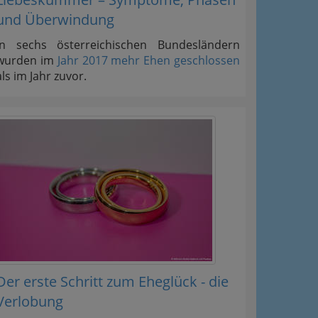
und Überwindung
In sechs österreichischen Bundesländern
wurden im
Jahr 2017 mehr Ehen geschlossen
als im Jahr zuvor.
Der erste Schritt zum Eheglück - die
Verlobung