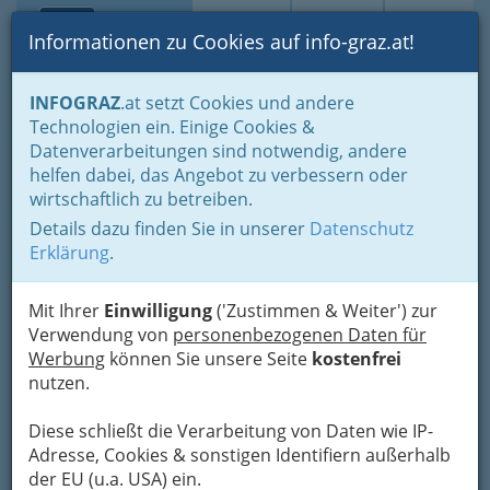
Toggle navi
Suche
Login
Menü
Informationen zu Cookies auf info-graz.at!
Home
Branchen
INFOGRAZ
.at setzt Cookies und andere
Technologien ein. Einige Cookies &
Blue Secret - Böheimkirchen
Datenverarbeitungen sind notwendig, andere
helfen dabei, das Angebot zu verbessern oder
Untere Hauptstraße 29, 3071 Böheimkirchen
wirtschaftlich zu betreiben.
+43 664 3187 288
Details dazu finden Sie in unserer
Datenschutz
Erklärung
.
Mit Ihrer
Einwilligung
('Zustimmen & Weiter') zur
Karte
Verwendung von
personenbezogenen Daten für
Werbung
können Sie unsere Seite
kostenfrei
Karte anzeigen
nutzen.
Kontaktaufnahme
Diese schließt die Verarbeitung von Daten wie IP-
Adresse, Cookies & sonstigen Identifiern außerhalb
Um die Info-Graz Firmen
vor Spam-Mails zu
der EU (u.a. USA) ein.
bewahren
, verwenden wir an dieser Stelle zur