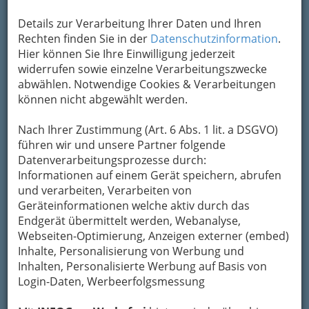
Übermittlung Ihrer Nachricht ein sicheres
Details zur Verarbeitung Ihrer Daten und Ihren
Formular. Ihre Nachricht wird nach dem
Rechten finden Sie in der
Datenschutzinformation
.
Absenden umgehend per Mail an das
Hier können Sie Ihre Einwilligung jederzeit
Unternehmen Blue Secret - Böheimkirchen
widerrufen sowie einzelne Verarbeitungszwecke
weitergeleitet.
abwählen. Notwendige Cookies & Verarbeitungen
Mein Name
können nicht abgewählt werden.
Nach Ihrer Zustimmung (Art. 6 Abs. 1 lit. a DSGVO)
Meine Email Adresse
führen wir und unsere Partner folgende
Datenverarbeitungsprozesse durch:
Informationen auf einem Gerät speichern, abrufen
und verarbeiten, Verarbeiten von
Mein Betreff
Geräteinformationen welche aktiv durch das
Endgerät übermittelt werden, Webanalyse,
Webseiten-Optimierung, Anzeigen externer (embed)
Meine Nachricht
Inhalte, Personalisierung von Werbung und
Inhalten, Personalisierte Werbung auf Basis von
Login-Daten, Werbeerfolgsmessung