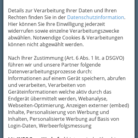
Um die Info-Graz Firmen
vor Spam-Mails zu
bewahren
, verwenden wir an dieser Stelle zur
Details zur Verarbeitung Ihrer Daten und Ihren
Übermittlung Ihrer Nachricht ein sicheres
Rechten finden Sie in der
Datenschutzinformation
.
Formular. Ihre Nachricht wird nach dem
Hier können Sie Ihre Einwilligung jederzeit
Absenden umgehend per Mail an das
widerrufen sowie einzelne Verarbeitungszwecke
Unternehmen Dipl.-Ing. (FH) Philip Kramer-
abwählen. Notwendige Cookies & Verarbeitungen
Drauberg MSc, - PKD Tech weitergeleitet.
können nicht abgewählt werden.
Mein Name
Nach Ihrer Zustimmung (Art. 6 Abs. 1 lit. a DSGVO)
führen wir und unsere Partner folgende
Datenverarbeitungsprozesse durch:
Meine Email Adresse
Informationen auf einem Gerät speichern, abrufen
und verarbeiten, Verarbeiten von
Geräteinformationen welche aktiv durch das
Mein Betreff
Endgerät übermittelt werden, Webanalyse,
Webseiten-Optimierung, Anzeigen externer (embed)
Inhalte, Personalisierung von Werbung und
Inhalten, Personalisierte Werbung auf Basis von
Meine Nachricht
Login-Daten, Werbeerfolgsmessung