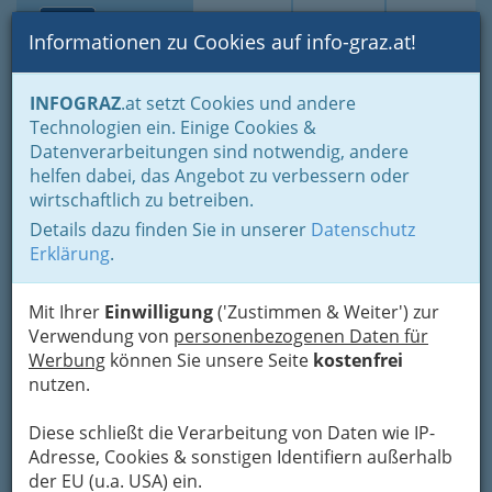
Toggle navi
Suche
Login
Menü
Informationen zu Cookies auf info-graz.at!
Home
Branchen
INFOGRAZ
.at setzt Cookies und andere
Technologien ein. Einige Cookies &
Dipl.-Ing. (FH) Philip Kramer-
Datenverarbeitungen sind notwendig, andere
Drauberg MSc, - PKD Tech
helfen dabei, das Angebot zu verbessern oder
wirtschaftlich zu betreiben.
Körösistraße 192 Tür 11, 8010 Graz
Details dazu finden Sie in unserer
Datenschutz
+43 699 1158 0580
Erklärung
.
Mit Ihrer
Einwilligung
('Zustimmen & Weiter') zur
Verwendung von
personenbezogenen Daten für
Karte
Werbung
können Sie unsere Seite
kostenfrei
nutzen.
Karte anzeigen
Diese schließt die Verarbeitung von Daten wie IP-
Kontaktaufnahme
Adresse, Cookies & sonstigen Identifiern außerhalb
der EU (u.a. USA) ein.