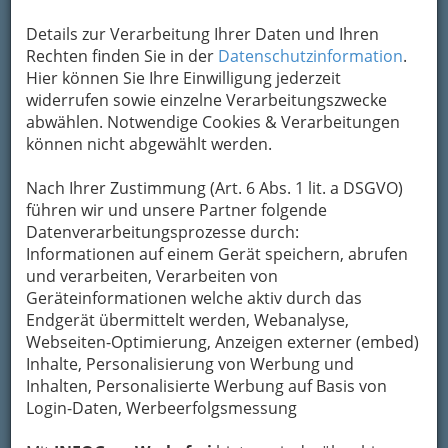
Adresse mit Google Maps anschauen
Details zur Verarbeitung Ihrer Daten und Ihren
Rechten finden Sie in der
Datenschutzinformation
.
Hier können Sie Ihre Einwilligung jederzeit
Kontaktaufnahme
widerrufen sowie einzelne Verarbeitungszwecke
abwählen. Notwendige Cookies & Verarbeitungen
Um die Info-Graz Firmen
vor Spam-Mails zu
können nicht abgewählt werden.
bewahren
, verwenden wir an dieser Stelle zur
Übermittlung Ihrer Nachricht ein sicheres
Nach Ihrer Zustimmung (Art. 6 Abs. 1 lit. a DSGVO)
Formular. Ihre Nachricht wird nach dem
führen wir und unsere Partner folgende
Absenden umgehend per Mail an das
Datenverarbeitungsprozesse durch:
Unternehmen Europäische Föderalistische
Informationen auf einem Gerät speichern, abrufen
Bewegung Österreichs weitergeleitet.
und verarbeiten, Verarbeiten von
Geräteinformationen welche aktiv durch das
Mein Name
Endgerät übermittelt werden, Webanalyse,
Webseiten-Optimierung, Anzeigen externer (embed)
Inhalte, Personalisierung von Werbung und
Meine Email Adresse
Inhalten, Personalisierte Werbung auf Basis von
Login-Daten, Werbeerfolgsmessung