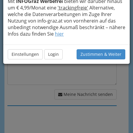
Mit
INFOGraz Werbefrei
bieten wir darüber hinaus
Mein Betreff
um € 4,99/Monat eine
'trackingfreie'
Alternative,
welche die Datenverarbeitungen im Zuge Ihrer
Nutzung von info-graz.at von vornherein auf das
Meine Nachricht
unbedingt notwendige Ausmaß beschränkt – nähere
Infos dazu finden Sie
hier
Einstellungen
Login
Zustimmen & Weiter
Meine Nachricht senden