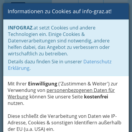
Toggle navi
Suche
Login
Menü
Informationen zu Cookies auf info-graz.at!
Home
Branchen
INFOGRAZ
.at setzt Cookies und andere
Technologien ein. Einige Cookies &
Europäische Föderalistische
Datenverarbeitungen sind notwendig, andere
Bewegung Österreichs
helfen dabei, das Angebot zu verbessern oder
wirtschaftlich zu betreiben.
Zinzendorfgasse 1, 8010 Graz
Details dazu finden Sie in unserer
Datenschutz
+43 316 327 132
Erklärung
.
Mit Ihrer
Einwilligung
('Zustimmen & Weiter') zur
BEJ ist eine Jugendorganisation, die sich mit
Verwendung von
personenbezogenen Daten für
europäischen Gedanken beschäftigt und dies
Werbung
können Sie unsere Seite
kostenfrei
besonders Jugendlichen verständlich machen
nutzen.
will.
Diese schließt die Verarbeitung von Daten wie IP-
Adresse, Cookies & sonstigen Identifiern außerhalb
Karte
der EU (u.a. USA) ein.