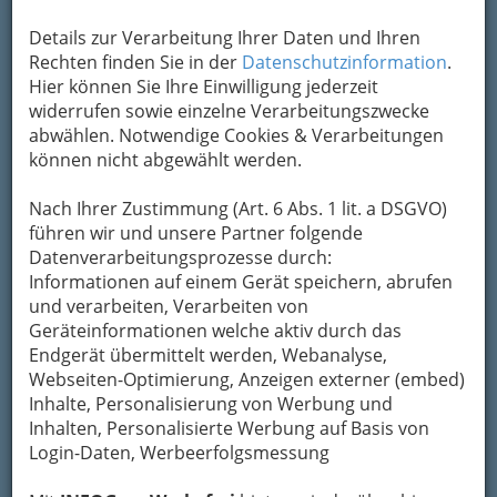
Details zur Verarbeitung Ihrer Daten und Ihren
Rechten finden Sie in der
Datenschutzinformation
.
Hier können Sie Ihre Einwilligung jederzeit
widerrufen sowie einzelne Verarbeitungszwecke
abwählen. Notwendige Cookies & Verarbeitungen
können nicht abgewählt werden.
Nav
Nach Ihrer Zustimmung (Art. 6 Abs. 1 lit. a DSGVO)
Nac
führen wir und unsere Partner folgende
Datenverarbeitungsprozesse durch:
Informationen auf einem Gerät speichern, abrufen
und verarbeiten, Verarbeiten von
Geräteinformationen welche aktiv durch das
Die wichtigsten Kategorien
Endgerät übermittelt werden, Webanalyse,
Webseiten-Optimierung, Anzeigen externer (embed)
Einkaufen & Schenken - der
Inhalte, Personalisierung von Werbung und
Inhalten, Personalisierte Werbung auf Basis von
Handel
Login-Daten, Werbeerfolgsmessung
Gutschein-Welt: von myToys