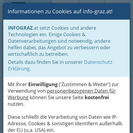
Toggle navi
Suche
Login
Menü
Informationen zu Cookies auf info-graz.at!
Home
Branchen
INFOGRAZ
.at setzt Cookies und andere
Technologien ein. Einige Cookies &
Hasler Josef Peter
Datenverarbeitungen sind notwendig, andere
helfen dabei, das Angebot zu verbessern oder
Klosterwiesgasse 2, 8010 Graz
wirtschaftlich zu betreiben.
Details dazu finden Sie in unserer
Datenschutz
Erklärung
.
Karte
Mit Ihrer
Einwilligung
('Zustimmen & Weiter') zur
Verwendung von
personenbezogenen Daten für
Karte anzeigen
Werbung
können Sie unsere Seite
kostenfrei
nutzen.
Diese schließt die Verarbeitung von Daten wie IP-
Adresse, Cookies & sonstigen Identifiern außerhalb
der EU (u.a. USA) ein.