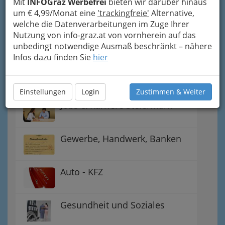
Mit
INFOGraz Werbefrei
bieten wir darüber hinaus
bis H&M, C&A u.v.m.
um € 4,99/Monat eine
'trackingfreie'
Alternative,
welche die Datenverarbeitungen im Zuge Ihrer
Gewinnspiele - Lokale
Nutzung von info-graz.at von vornherein auf das
Gutscheine
unbedingt notwendige Ausmaß beschränkt – nähere
Infos dazu finden Sie
hier
Notdienste für (fast) alle Fälle
Einstellungen
Login
Zustimmen & Weiter
Jobs & Karriere Steiermark
Gewerbe, Handwerk, Banken
Auto - KFZ
Gesundheit und Soziales