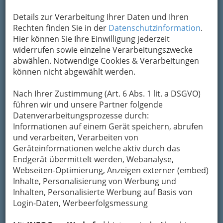
Um die Info-Graz Firmen
vor Spam-Mails zu
Details zur Verarbeitung Ihrer Daten und Ihren
bewahren
, verwenden wir an dieser Stelle zur
Rechten finden Sie in der
Datenschutzinformation
.
Übermittlung Ihrer Nachricht ein sicheres
Hier können Sie Ihre Einwilligung jederzeit
Formular. Ihre Nachricht wird nach dem
widerrufen sowie einzelne Verarbeitungszwecke
Absenden umgehend per Mail an das
abwählen. Notwendige Cookies & Verarbeitungen
Unternehmen Bodenkalk Reg.Gen.m.b.H.
können nicht abgewählt werden.
weitergeleitet.
Nach Ihrer Zustimmung (Art. 6 Abs. 1 lit. a DSGVO)
Mein Name
führen wir und unsere Partner folgende
Datenverarbeitungsprozesse durch:
Informationen auf einem Gerät speichern, abrufen
Meine Email Adresse
und verarbeiten, Verarbeiten von
Geräteinformationen welche aktiv durch das
Endgerät übermittelt werden, Webanalyse,
Webseiten-Optimierung, Anzeigen externer (embed)
Mein Betreff
Inhalte, Personalisierung von Werbung und
Inhalten, Personalisierte Werbung auf Basis von
Login-Daten, Werbeerfolgsmessung
Meine Nachricht