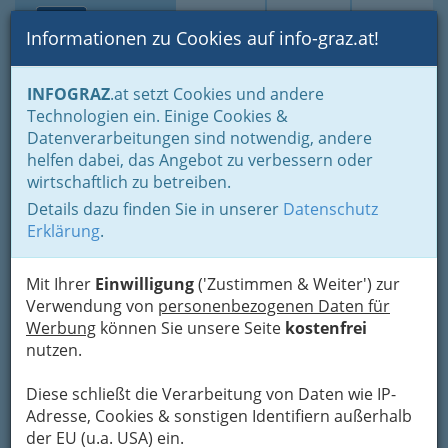
Toggle navi
Suche
Login
Menü
Informationen zu Cookies auf info-graz.at!
Home
Branchen
INFOGRAZ
.at setzt Cookies und andere
Technologien ein. Einige Cookies &
Bodenkalk Reg.Gen.m.b.H.
Datenverarbeitungen sind notwendig, andere
helfen dabei, das Angebot zu verbessern oder
Liebenauer Hauptstraße 34 2/3, 8041 Graz
wirtschaftlich zu betreiben.
+43 316 715 479
+43 316 715 479-85
Details dazu finden Sie in unserer
Datenschutz
Erklärung
.
Mit Ihrer
Einwilligung
('Zustimmen & Weiter') zur
Verwendung von
personenbezogenen Daten für
Karte
Werbung
können Sie unsere Seite
kostenfrei
nutzen.
Adresse mit Google Maps anschauen
Diese schließt die Verarbeitung von Daten wie IP-
Adresse, Cookies & sonstigen Identifiern außerhalb
der EU (u.a. USA) ein.
Kontaktaufnahme