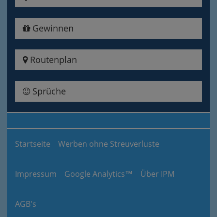
Gewinnen
Routenplan
Sprüche
Startseite
Werben ohne Streuverluste
Impressum
Google Analytics™
Über IPM
AGB's