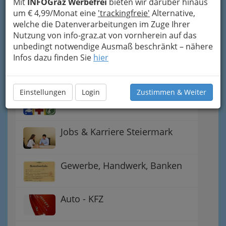
Mit
INFOGraz Werbefrei
bieten wir darüber hinaus
um € 4,99/Monat eine
'trackingfreie'
Alternative,
Gutschein-Welt: von myToys
welche die Datenverarbeitungen im Zuge Ihrer
bis H&M, C&A u.v.m.
Nutzung von info-graz.at von vornherein auf das
unbedingt notwendige Ausmaß beschränkt – nähere
Infos dazu finden Sie
hier
Gewinnspiele - Lokale
Gutscheine
Einstellungen
Login
Zustimmen & Weiter
Notdienste für (fast) alle Fälle
Jobs & Karriere Steiermark
Gewerbe, Handwerk, Banken
Auto - KFZ