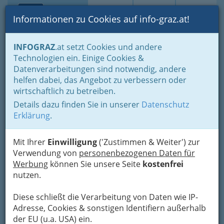
Toggle navi
Suche
Login
Menü
Informationen zu Cookies auf info-graz.at!
Home
Branchen
INFOGRAZ
.at setzt Cookies und andere
Technologien ein. Einige Cookies &
Versicherungsbüro GHP
Datenverarbeitungen sind notwendig, andere
helfen dabei, das Angebot zu verbessern oder
Stiftingtalstraße 146, 8010 Graz
wirtschaftlich zu betreiben.
+43 316 386 006 - 0
Details dazu finden Sie in unserer
Datenschutz
Erklärung
.
Mit Ihrer
Einwilligung
('Zustimmen & Weiter') zur
Karte
Verwendung von
personenbezogenen Daten für
Werbung
können Sie unsere Seite
kostenfrei
Adresse mit Google Maps anschauen
nutzen.
Diese schließt die Verarbeitung von Daten wie IP-
Adresse, Cookies & sonstigen Identifiern außerhalb
der EU (u.a. USA) ein.