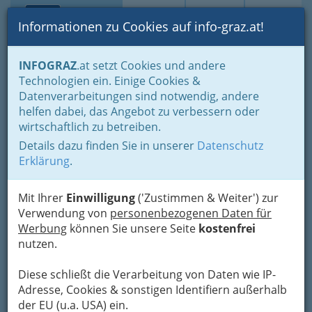
Toggle navi
Suche
Login
Menü
Informationen zu Cookies auf info-graz.at!
Home
Branchen
INFOGRAZ
.at setzt Cookies und andere
Technologien ein. Einige Cookies &
Kleiderfabrik Hans Wilhelm
Datenverarbeitungen sind notwendig, andere
Fürst - Loden Fürst
helfen dabei, das Angebot zu verbessern oder
wirtschaftlich zu betreiben.
Grieskai 58, 8020 Graz
Details dazu finden Sie in unserer
Datenschutz
+43 316 712 467
Erklärung
.
Mit Ihrer
Einwilligung
('Zustimmen & Weiter') zur
Verwendung von
personenbezogenen Daten für
Karte
Werbung
können Sie unsere Seite
kostenfrei
nutzen.
Adresse mit Google Maps anschauen
Diese schließt die Verarbeitung von Daten wie IP-
Adresse, Cookies & sonstigen Identifiern außerhalb
der EU (u.a. USA) ein.