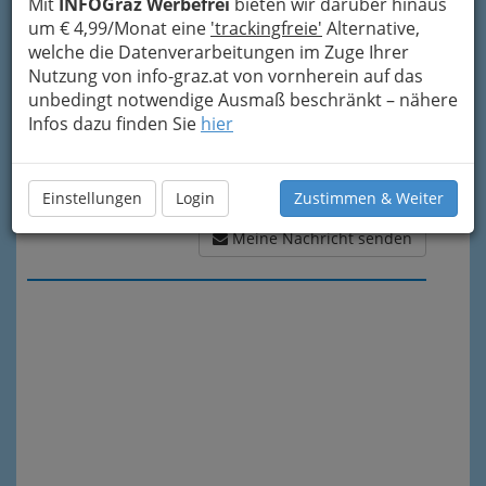
Mit
INFOGraz Werbefrei
bieten wir darüber hinaus
um € 4,99/Monat eine
'trackingfreie'
Alternative,
welche die Datenverarbeitungen im Zuge Ihrer
Nutzung von info-graz.at von vornherein auf das
unbedingt notwendige Ausmaß beschränkt – nähere
Infos dazu finden Sie
hier
Einstellungen
Login
Zustimmen & Weiter
Meine Nachricht senden