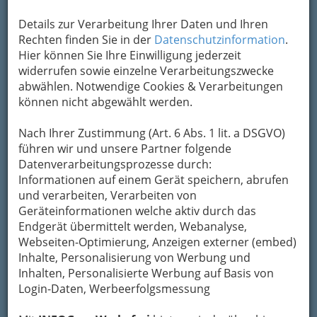
Kontaktaufnahme
Details zur Verarbeitung Ihrer Daten und Ihren
Um die Info-Graz Firmen
vor Spam-Mails zu
Rechten finden Sie in der
Datenschutzinformation
.
bewahren
, verwenden wir an dieser Stelle zur
Hier können Sie Ihre Einwilligung jederzeit
Übermittlung Ihrer Nachricht ein sicheres
widerrufen sowie einzelne Verarbeitungszwecke
Formular. Ihre Nachricht wird nach dem
abwählen. Notwendige Cookies & Verarbeitungen
Absenden umgehend per Mail an das
können nicht abgewählt werden.
Unternehmen Kleiderfabrik Hans Wilhelm Fürst -
Loden Fürst weitergeleitet.
Nach Ihrer Zustimmung (Art. 6 Abs. 1 lit. a DSGVO)
Mein Name
führen wir und unsere Partner folgende
Datenverarbeitungsprozesse durch:
Informationen auf einem Gerät speichern, abrufen
und verarbeiten, Verarbeiten von
Meine Email Adresse
Geräteinformationen welche aktiv durch das
Endgerät übermittelt werden, Webanalyse,
Webseiten-Optimierung, Anzeigen externer (embed)
Mein Betreff
Inhalte, Personalisierung von Werbung und
Inhalten, Personalisierte Werbung auf Basis von
Login-Daten, Werbeerfolgsmessung
Meine Nachricht