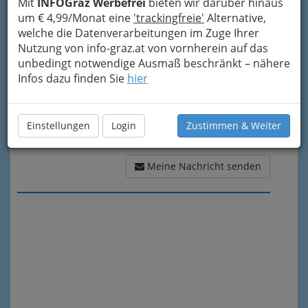
Mit
INFOGraz Werbefrei
bieten wir darüber hinaus
Meine Nachricht
um € 4,99/Monat eine
'trackingfreie'
Alternative,
welche die Datenverarbeitungen im Zuge Ihrer
Nutzung von info-graz.at von vornherein auf das
unbedingt notwendige Ausmaß beschränkt – nähere
Infos dazu finden Sie
hier
Einstellungen
Login
Zustimmen & Weiter
Meine Nachricht senden