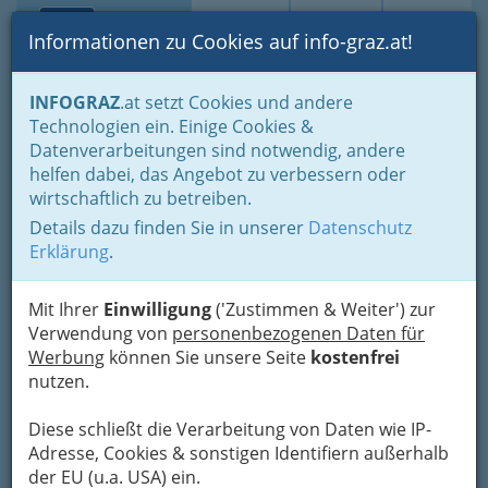
Toggle navi
Suche
Login
Menü
Informationen zu Cookies auf info-graz.at!
Home
Branchen
INFOGRAZ
.at setzt Cookies und andere
Technologien ein. Einige Cookies &
Schweisswerk Ing. R. Satran
Nav
Datenverarbeitungen sind notwendig, andere
GmbH & Co KG
helfen dabei, das Angebot zu verbessern oder
wirtschaftlich zu betreiben.
Puchstraße 50, 8020 Graz
Details dazu finden Sie in unserer
Datenschutz
+43 316 271 606 - 0
Erklärung
.
+43 316 271 606 - 11
Mit Ihrer
Einwilligung
('Zustimmen & Weiter') zur
Verwendung von
personenbezogenen Daten für
Werbung
können Sie unsere Seite
kostenfrei
Karte
nutzen.
Diese schließt die Verarbeitung von Daten wie IP-
Adresse mit Google Maps anschauen
Adresse, Cookies & sonstigen Identifiern außerhalb
der EU (u.a. USA) ein.