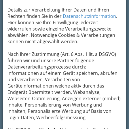
Kontaktaufnahme
Details zur Verarbeitung Ihrer Daten und Ihren
Rechten finden Sie in der
Datenschutzinformation
.
Um die Info-Graz Firmen
vor Spam-Mails zu
Hier können Sie Ihre Einwilligung jederzeit
bewahren
, verwenden wir an dieser Stelle zur
widerrufen sowie einzelne Verarbeitungszwecke
Übermittlung Ihrer Nachricht ein sicheres
abwählen. Notwendige Cookies & Verarbeitungen
Formular. Ihre Nachricht wird nach dem
können nicht abgewählt werden.
Absenden umgehend per Mail an das
Unternehmen Schweisswerk Ing. R. Satran
Nach Ihrer Zustimmung (Art. 6 Abs. 1 lit. a DSGVO)
GmbH & Co KG weitergeleitet.
führen wir und unsere Partner folgende
Mein Name
Datenverarbeitungsprozesse durch:
Informationen auf einem Gerät speichern, abrufen
und verarbeiten, Verarbeiten von
Geräteinformationen welche aktiv durch das
Meine Email Adresse
Endgerät übermittelt werden, Webanalyse,
Webseiten-Optimierung, Anzeigen externer (embed)
Inhalte, Personalisierung von Werbung und
Mein Betreff
Inhalten, Personalisierte Werbung auf Basis von
Login-Daten, Werbeerfolgsmessung