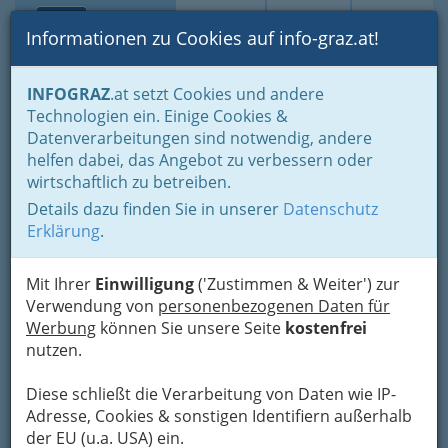
Toggle navi
Suche
Login
Menü
Informationen zu Cookies auf info-graz.at!
Home
Gastronomie
Beisln, Bars, Pubs & Wein
INFOGRAZ
.at setzt Cookies und andere
Buschenschenken oder Buschenschänken
Technologien ein. Einige Cookies &
Buschenschenken in der Weststeiermark
Datenverarbeitungen sind notwendig, andere
Buschenschank Achatz
Nav
helfen dabei, das Angebot zu verbessern oder
wirtschaftlich zu betreiben.
Greisdorf 6, 8511 St. Stefan/ Stainz
Details dazu finden Sie in unserer
Datenschutz
+43 3463 6889
Erklärung
.
Mit Ihrer
Einwilligung
('Zustimmen & Weiter') zur
Verwendung von
personenbezogenen Daten für
Karte
Werbung
können Sie unsere Seite
kostenfrei
nutzen.
Karte anzeigen
Diese schließt die Verarbeitung von Daten wie IP-
Kontaktaufnahme
Adresse, Cookies & sonstigen Identifiern außerhalb
der EU (u.a. USA) ein.