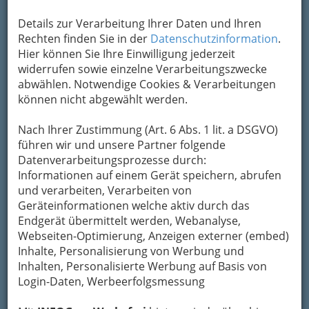
Um die Info-Graz Firmen
vor Spam-Mails zu
bewahren
, verwenden wir an dieser Stelle zur
Details zur Verarbeitung Ihrer Daten und Ihren
Übermittlung Ihrer Nachricht ein sicheres
Rechten finden Sie in der
Datenschutzinformation
.
Formular. Ihre Nachricht wird nach dem
Hier können Sie Ihre Einwilligung jederzeit
Absenden umgehend per Mail an das
widerrufen sowie einzelne Verarbeitungszwecke
Unternehmen Buschenschank Achatz
abwählen. Notwendige Cookies & Verarbeitungen
weitergeleitet.
können nicht abgewählt werden.
Mein Name
Nach Ihrer Zustimmung (Art. 6 Abs. 1 lit. a DSGVO)
führen wir und unsere Partner folgende
Datenverarbeitungsprozesse durch:
Meine Email Adresse
Informationen auf einem Gerät speichern, abrufen
und verarbeiten, Verarbeiten von
Geräteinformationen welche aktiv durch das
Mein Betreff
Endgerät übermittelt werden, Webanalyse,
Webseiten-Optimierung, Anzeigen externer (embed)
Inhalte, Personalisierung von Werbung und
Inhalten, Personalisierte Werbung auf Basis von
Meine Nachricht
Login-Daten, Werbeerfolgsmessung