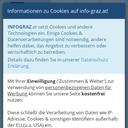
Toggle navi
Suche
Login
Menü
Informationen zu Cookies auf info-graz.at!
Home
Gastronomie
Cafés, Konditoreien & Eis
INFOGRAZ
.at setzt Cookies und andere
Cafes Graz oder Cafés Graz und Umgebung
Technologien ein. Einige Cookies &
Rick´s Cafe
Datenverarbeitungen sind notwendig, andere
Nav
helfen dabei, das Angebot zu verbessern oder
Mandellstraße 27, 8010 Graz
wirtschaftlich zu betreiben.
+43 316 823 800
Details dazu finden Sie in unserer
Datenschutz
Erklärung
.
Mit Ihrer
Einwilligung
('Zustimmen & Weiter') zur
Karte
Verwendung von
personenbezogenen Daten für
Werbung
können Sie unsere Seite
kostenfrei
nutzen.
Adresse mit Google Maps anschauen
Diese schließt die Verarbeitung von Daten wie IP-
Adresse, Cookies & sonstigen Identifiern außerhalb
der EU (u.a. USA) ein.