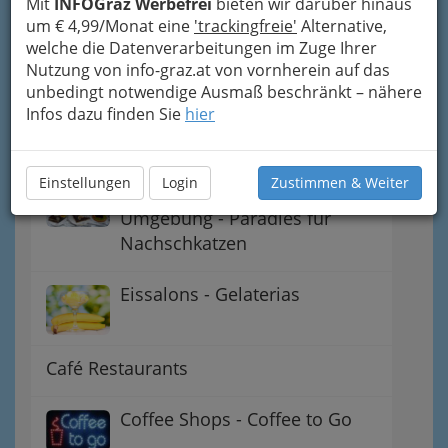
Mit
INFOGraz Werbefrei
bieten wir darüber hinaus
um € 4,99/Monat eine
'trackingfreie'
Alternative,
welche die Datenverarbeitungen im Zuge Ihrer
Cafes Graz oder Cafés Graz
Nutzung von info-graz.at von vornherein auf das
und Umgebung
unbedingt notwendige Ausmaß beschränkt – nähere
Infos dazu finden Sie
hier
Abendcafés - Abendcafes
Einstellungen
Login
Zustimmen & Weiter
Café Konditoreien in Graz und
Umgebung - Paradies für
Nachschkatzen
Eissalons - Gelaterias
Café Restaurants
Coffee Shops - Coffee to Go