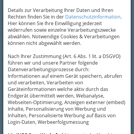
Kategorien
Details zur Verarbeitung Ihrer Daten und Ihren
Rechten finden Sie in der
Datenschutzinformation
.
2
DI Dr. Judith Baumgartner
Hier können Sie Ihre Einwilligung jederzeit
widerrufen sowie einzelne Verarbeitungszwecke
Weinzöttlstraße 1, 8045 Graz
abwählen. Notwendige Cookies & Verarbeitungen
E-Mail
Karte & Routenplaner
können nicht abgewählt werden.
Eintrag ändern
Nach Ihrer Zustimmung (Art. 6 Abs. 1 lit. a DSGVO)
Kategorien
führen wir und unsere Partner folgende
Datenverarbeitungsprozesse durch:
Informationen auf einem Gerät speichern, abrufen
3
Holding Graz - Kommunale
und verarbeiten, Verarbeiten von
Dienstleistungen GmbH
Geräteinformationen welche aktiv durch das
Endgerät übermittelt werden, Webanalyse,
Andreas Hofer-Platz 15, 8010 Graz
Webseiten-Optimierung, Anzeigen externer (embed)
+43 316 887 – 0
Inhalte, Personalisierung von Werbung und
+43 316 887 – 1154
Inhalten, Personalisierte Werbung auf Basis von
E-Mail
Karte & Routenplaner
Login-Daten, Werbeerfolgsmessung
Eintrag ändern
GrazGutschein