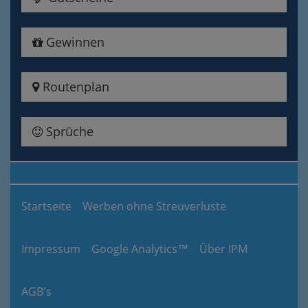
Gewinnen
Routenplan
Sprüche
Startseite
Werben ohne Streuverluste
Impressum
Google Analytics™
Über IPM
AGB's