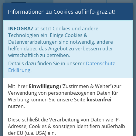
Toggle navi
Suche
Login
Menü
Informationen zu Cookies auf info-graz.at!
Home
Branchen
Gewerbe, Handwerk, Banken
INFOGRAZ
.at setzt Cookies und andere
Gewerbe & Handwerk, Gliederung der WKO
Technologien ein. Einige Cookies &
Landesinnung der Chemischen Gewerbe und der Denkmal-,
Datenverarbeitungen sind notwendig, andere
Fassaden- und Gebäudereiniger
Chemische Laboratorien
helfen dabei, das Angebot zu verbessern oder
wirtschaftlich zu betreiben.
Nav
Chemische Laboratorien
Details dazu finden Sie in unserer
Datenschutz
Erklärung
.
Graz und Graz-Umgebung
Mit Ihrer
Einwilligung
('Zustimmen & Weiter') zur
1
AGLYCON SPREITZ & SPRENGER
Verwendung von
personenbezogenen Daten für
Werbung
OEG
können Sie unsere Seite
kostenfrei
nutzen.
Stremayrgasse 16, 8010 Graz
E-Mail
Karte & Routenplaner
Diese schließt die Verarbeitung von Daten wie IP-
Eintrag ändern
Adresse, Cookies & sonstigen Identifiern außerhalb
der EU (u.a. USA) ein.