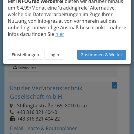
Mit
INFOGraz Werbefrei
bieten wir darüber hinaus
Kategorien
um € 4,99/Monat eine
'trackingfreie'
Alternative,
welche die Datenverarbeitungen im Zuge Ihrer
4
Nutzung von info-graz.at von vornherein auf das
JSW-Research Forschungslabor
unbedingt notwendige Ausmaß beschränkt – nähere
GmbH
Infos dazu finden Sie
hier
Rankengasse 28, 8020 Graz
+43 316 765 114-0
Einstellungen
Login
Zustimmen & Weiter
Karte & Routenplaner
Eintrag ändern
Kategorien
5
Kanzler Verfahrenstechnik
Gesellschaft m.b.H.
Stiftingtalstraße 165, 8010 Graz
+43 316 321 404-0
+43 316 321 404-22
E-Mail
Karte & Routenplaner