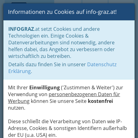
Toggle navi
Suche
Login
Menü
Informationen zu Cookies auf info-graz.at!
Home
Branchen
Gewerbe, Handwerk, Banken
INFOGRAZ
.at setzt Cookies und andere
Gewerbe & Handwerk, Gliederung der WKO
Technologien ein. Einige Cookies &
Landesinnung der Fahrzeugtechnik / Kraftfahrzeugtechniker
Datenverarbeitungen sind notwendig, andere
Dellendrücker
helfen dabei, das Angebot zu verbessern oder
Nav
wirtschaftlich zu betreiben.
Dellendrücker
Details dazu finden Sie in unserer
Datenschutz
Erklärung
.
Mit Ihrer
Einwilligung
('Zustimmen & Weiter') zur
Verwendung von
personenbezogenen Daten für
Werbung
können Sie unsere Seite
kostenfrei
nutzen.
Diese schließt die Verarbeitung von Daten wie IP-
Adresse, Cookies & sonstigen Identifiern außerhalb
der EU (u.a. USA) ein.