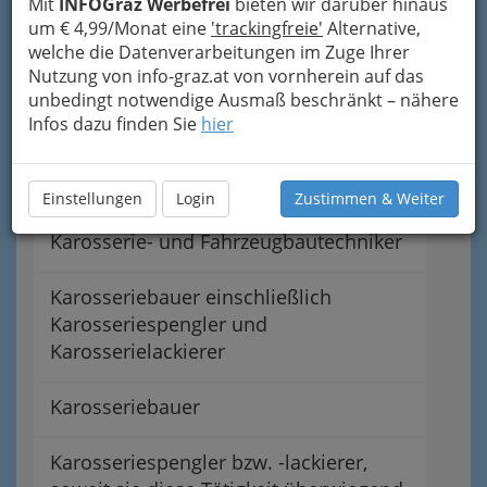
Mit
INFOGraz Werbefrei
bieten wir darüber hinaus
Service, Wartung und Reparatur von
um € 4,99/Monat eine
'trackingfreie'
Alternative,
Motorrädern
welche die Datenverarbeitungen im Zuge Ihrer
Nutzung von info-graz.at von vornherein auf das
unbedingt notwendige Ausmaß beschränkt – nähere
Vulkaniseure
Infos dazu finden Sie
hier
Karosseriebautechniker,
Karosserielackierer und Wagner
Einstellungen
Login
Zustimmen & Weiter
Karosserie- und Fahrzeugbautechniker
Karosseriebauer einschließlich
Karosseriespengler und
Karosserielackierer
Karosseriebauer
Karosseriespengler bzw. -lackierer,