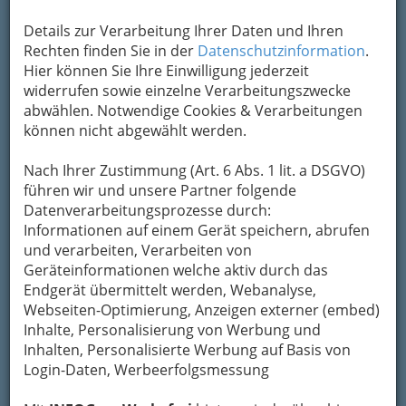
Details zur Verarbeitung Ihrer Daten und Ihren
Rechten finden Sie in der
Datenschutzinformation
.
Hier können Sie Ihre Einwilligung jederzeit
widerrufen sowie einzelne Verarbeitungszwecke
abwählen. Notwendige Cookies & Verarbeitungen
können nicht abgewählt werden.
Nach Ihrer Zustimmung (Art. 6 Abs. 1 lit. a DSGVO)
So gliedert die WKO
führen wir und unsere Partner folgende
Datenverarbeitungsprozesse durch:
Informationen auf einem Gerät speichern, abrufen
Kraftfahrzeugtechnik
und verarbeiten, Verarbeiten von
Geräteinformationen welche aktiv durch das
Endgerät übermittelt werden, Webanalyse,
Kraftfahrzeugelektriker
Webseiten-Optimierung, Anzeigen externer (embed)
Inhalte, Personalisierung von Werbung und
Inhalten, Personalisierte Werbung auf Basis von
Einbau von Radios, Telefonen und
Login-Daten, Werbeerfolgsmessung
Alarmanlagen in Kraftfahrzeugen