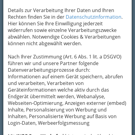
Neugierig?
Details zur Verarbeitung Ihrer Daten und Ihren
Rechten finden Sie in der
Datenschutzinformation
.
Die "CTC" hat sich als "
freie Werkstätte für
Hier können Sie Ihre Einwilligung jederzeit
ALLE Automarken
" seit 2001 in allen
widerrufen sowie einzelne Verarbeitungszwecke
Bereichen der
KFZ-Mechanik
,
Elektrik
,
abwählen. Notwendige Cookies & Verarbeitungen
Karosseriebau
sowie
Lackierung
einen guten
können nicht abgewählt werden.
Namen gemacht. Unsere
Kompetenz
, hohe
Qualität
, die hervorragend geschulten
Nach Ihrer Zustimmung (Art. 6 Abs. 1 lit. a DSGVO)
Mitarbeiter und
faire Preise
werden durch
führen wir und unsere Partner folgende
das Vertrauen vieler Kunden bestätigt.
Datenverarbeitungsprozesse durch:
Kategorien
Informationen auf einem Gerät speichern, abrufen
und verarbeiten, Verarbeiten von
Geräteinformationen welche aktiv durch das
2
IHR AUTOPUTZMEISTER Service
Endgerät übermittelt werden, Webanalyse,
Webseiten-Optimierung, Anzeigen externer (embed)
GmbH - Albin Platl
Inhalte, Personalisierung von Werbung und
Kärntner Straße 355, 8054
Inhalten, Personalisierte Werbung auf Basis von
Graz
Login-Daten, Werbeerfolgsmessung
+43 316 283 644
+43 316 252 198