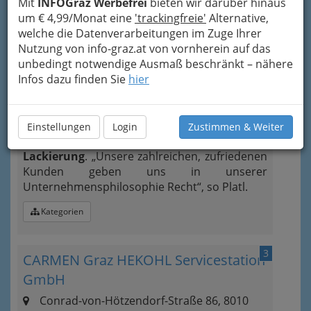
Mit
INFOGraz Werbefrei
bieten wir darüber hinaus
+43 664 430 45 81
um € 4,99/Monat eine
'trackingfreie'
Alternative,
welche die Datenverarbeitungen im Zuge Ihrer
Nutzung von info-graz.at von vornherein auf das
unbedingt notwendige Ausmaß beschränkt – nähere
Seit 2000 ist das Unternehmen
Infos dazu finden Sie
hier
Franchisenehmer von
Dr. Vinyl
. Nicht zuletzt
damit rundete „Autoputzmeister Service
GmbH“ sein Angebot rund ums Auto ab. „Alles
aus einer Hand“, heißt es seither: Egal ob
Einstellungen
Login
Zustimmen & Weiter
Reinigung, Kleinschadenreparatur oder
Lackierung
. „Unsere zahlreichen, zufriedenen
Kunden geben uns in unserer
Unternehmensphilosophie Recht“, so Platl.
Kategorien
3
CARMEN Graz HEKOHL Servicestation
GmbH
Conrad-von-Hötzendorf-Straße 86, 8010