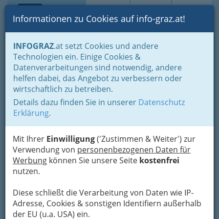
Toggle navi
Suche
Login
Menü
Informationen zu Cookies auf info-graz.at!
Home
Branchen
Gewerbe, Handwerk, Banken
INFOGRAZ
.at setzt Cookies und andere
Gewerbe & Handwerk, Gliederung der WKO
Technologien ein. Einige Cookies &
Landesinnung der Fahrzeugtechnik / Kraftfahrzeugtechniker
Datenverarbeitungen sind notwendig, andere
Autokosmetiker
helfen dabei, das Angebot zu verbessern oder
Nav
wirtschaftlich zu betreiben.
Autokosmetiker
Details dazu finden Sie in unserer
Datenschutz
Erklärung
.
Bezirksauswahl
Mit Ihrer
Einwilligung
('Zustimmen & Weiter') zur
Alle Bezirke
Verwendung von
personenbezogenen Daten für
Werbung
können Sie unsere Seite
kostenfrei
1
nutzen.
CTC Lackner Stark OG
Ziehrerstraße 68 a, 8041 Graz
Diese schließt die Verarbeitung von Daten wie IP-
+43 316 429 944
Adresse, Cookies & sonstigen Identifiern außerhalb
+43 316 429 944-44
der EU (u.a. USA) ein.