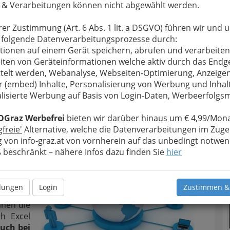
 & Verarbeitungen können nicht abgewählt werden.
 Vorschläge von mir!
T
rer Zustimmung (Art. 6 Abs. 1 lit. a DSGVO) führen wir und 
 folgende Datenverarbeitungsprozesse durch:
tionen auf einem Gerät speichern, abrufen und verarbeiten
iten von Geräteinformationen welche aktiv durch das Endg
telt werden, Webanalyse, Webseiten-Optimierung, Anzeige
r (embed) Inhalte, Personalisierung von Werbung und Inhal
lisierte Werbung auf Basis von Login-Daten, Werbeerfolg
N
OGraz Werbefrei
bieten wir darüber hinaus um € 4,99/Mona
gfreie'
Alternative, welche die Datenverarbeitungen im Zuge
 von info-graz.at von vornherein auf das unbedingt notwen
ntheitsgrad und Netzwerke
– der Rest ergibt sich
beschränkt – nähere Infos dazu finden Sie
hier
en und
m Thema
llungen
Login
Zustimmen &
r – der
hnen die
h Excel
auch bei