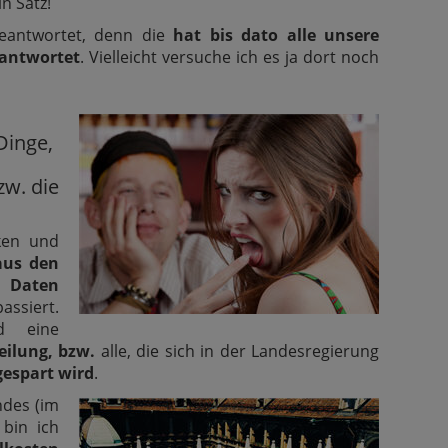
n Satz!
eantwortet, denn die
hat bis dato alle unsere
antwortet
. Vielleicht versuche ich es ja dort noch
Dinge,
zw. die
ken und
aus den
Daten
assiert.
d eine
teilung, bzw.
alle, die sich in der Landesregierung
gespart wird
.
ndes (im
 bin ich