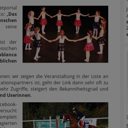
tportal
o: „
Das
Menschen
 seine
ist der
sschen
ablanca
blichen
nen: wir zeigen die Veranstaltung in der Liste an
tionspartners ist, geht der Link dann sehr oft zu
mehr Zugriffe, steigert den Bekanntheitsgrad und
und Userinnen
.
cebook-
versucht
komplett
ierten