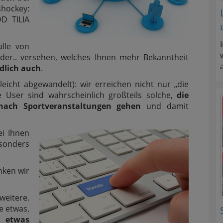
ishockey:
DD TILIA
alle von
der.. versehen, welches Ihnen mehr Bekanntheit
ndlich auch
.
eicht abgewandelt): wir erreichen nicht nur „die
e User sind wahrscheinlich großteils solche,
die
nach Sportveranstaltungen gehen
und damit
ei Ihnen
esonders
nken wir
 weitere.
e etwas,
n etwas