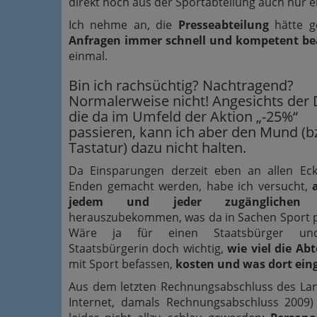
direkt noch aus der Sportabteilung auch nur ei
Ich nehme an, die
Presseabteilung
hätte g
Anfragen immer schnell und kompetent be
einmal.
Bin ich rachsüchtig? Nachtragend?
Normalerweise nicht! Angesichts der 
die da im Umfeld der Aktion „-25%“
passieren, kann ich aber den Mund (b
Tastatur) dazu nicht halten.
Da Einsparungen derzeit eben an allen Ec
Enden gemacht werden, habe ich versucht,
jedem und jeder zugänglichen 
herauszubekommen, was da in Sachen Sport p
Wäre ja für einen Staatsbürger un
Staatsbürgerin doch wichtig,
wie viel die Ab
mit Sport befassen,
kosten und was dort ein
Aus dem letzten Rechnungsabschluss des La
Internet, damals Rechnungsabschluss 2009)