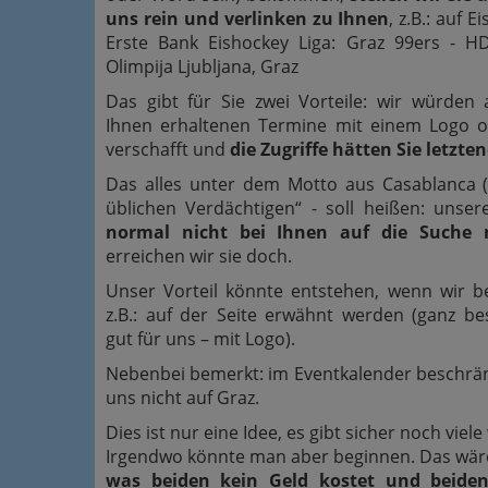
uns rein und verlinken zu Ihnen
, z.B.: auf E
Erste Bank Eishockey Liga: Graz 99ers - H
Olimpija Ljubljana, Graz
Das gibt für Sie zwei Vorteile: wir würden 
Ihnen erhaltenen Termine mit einem Logo o
verschafft und
die Zugriffe hätten Sie letzte
Das alles unter dem Motto aus Casablanca (l
üblichen Verdächtigen“ - soll heißen: unser
normal nicht bei Ihnen auf die Suche 
erreichen wir sie doch.
Unser Vorteil könnte entstehen, wenn wir b
z.B.: auf der Seite erwähnt werden (ganz b
gut für uns – mit Logo).
Nebenbei bemerkt: im Eventkalender beschrä
uns nicht auf Graz.
Dies ist nur eine Idee, es gibt sicher noch viele
Irgendwo könnte man aber beginnen. Das wär
was beiden kein Geld kostet und beide