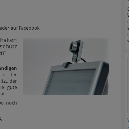
ieder auf Facebook
ehalten
schutz
en“
ändigen
 in der
tzt, der
ie gute
at.
 wo noch
s
,