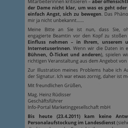
Mitarbeiterinnen kritisieren –
aber offensicht
der Dame nicht klar, um was es geht oder 
einfach Angst, sich zu bewegen
. Das Phäno
mir ja nicht unbekannt……
Meine Bitte an Sie ist nun, dass Sie, o
engagierte Beamtin vor den Kopf zu stoße
Einfluss nehmen – in Ihrem, unserem u
InternetuserInnen
. Wenn wir die Daten in e
Bühnen, Ö-Ticket und anderen
), spielen w
richtigen Veranstaltung aus dem Angebot von 
Zur Illustration meines Problems habe ich 
der Signatur. Ich war etwas zornig, daher ist 
Mit freundlichen Grüßen,
Mag. Heinz Rüdisser
Geschäftsführer
Info-Portal Marketinggesellschaft mbH
Bis heute (23.4.2011) kam keine Ant
Personalaufstockung im Landesdienst
(sieh