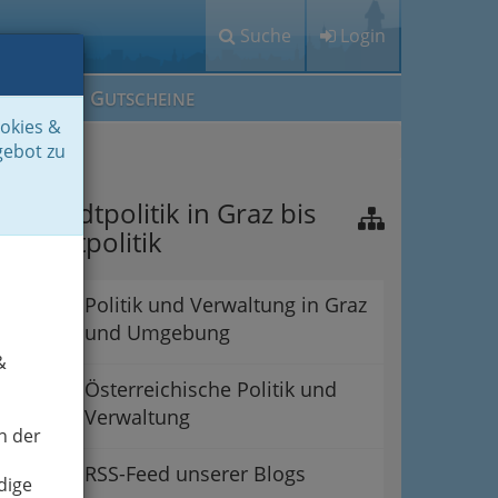
Suche
Login
M
G
EIN IG
UTSCHEINE
ookies &
gebot zu
on Stadtpolitik in Graz bis
ur Weltpolitik
Politik und Verwaltung in Graz
und Umgebung
&
Österreichische Politik und
Verwaltung
n der
RSS-Feed unserer Blogs
dige