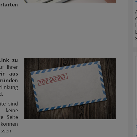
ortarten
Link zu
uf Ihrer
ir aus
ünden
linkung
d.
ite sind
 keine
re Seite
r können
assen.