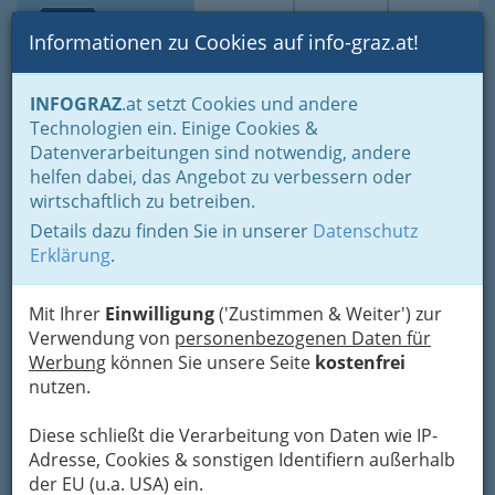
Toggle navi
Suche
Login
Menü
Informationen zu Cookies auf info-graz.at!
Home
Blogs
Politik - von Stadtpolitik bis zur Weltpolitik
INFOGRAZ
.at setzt Cookies und andere
Technologien ein. Einige Cookies &
Datenverarbeitungen sind notwendig, andere
Wir und die Töchterhymne -
helfen dabei, das Angebot zu verbessern oder
Alexandra Bader zum
wirtschaftlich zu betreiben.
Thema
Details dazu finden Sie in unserer
Datenschutz
Erklärung
.
Jeder Mann wird für sich die Frage beantworten
können, ob er sich in "große Töchter" gemeint
Mit Ihrer
Einwilligung
('Zustimmen & Weiter') zur
fühlt oder nicht. Aber
Frauen sollen
Verwendung von
personenbezogenen Daten für
behaupten, "große Söhne" schließe alle ein
.
Werbung
können Sie unsere Seite
kostenfrei
nutzen.
Wir und die Töchterhymne
Diese schließt die Verarbeitung von Daten wie IP-
Adresse, Cookies & sonstigen Identifiern außerhalb
der EU (u.a. USA) ein.