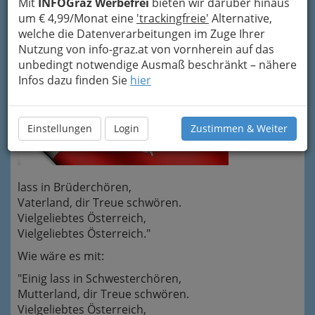
Mit
INFOGraz Werbefrei
bieten wir darüber hinaus
die "Brüderchöre" und das "Vaterland"
:
um € 4,99/Monat eine
'trackingfreie'
Alternative,
welche die Datenverarbeitungen im Zuge Ihrer
Nutzung von info-graz.at von vornherein auf das
unbedingt notwendige Ausmaß beschränkt – nähere
Infos dazu finden Sie
hier
"Einig
Einstellungen
Login
Zustimmen & Weiter
lass in Brüderchören,
Vaterland, dir Treue schwören.
Vielgeliebtes Österreich,
Vielgeliebtes Österreich."
Wie wäre es mit:
"Einig lass in Schwesterchören,
Mutterland, dir Treue schwören.
Vielgeliebtes Österreich,