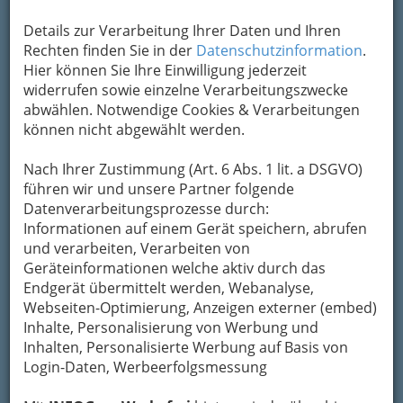
Details zur Verarbeitung Ihrer Daten und Ihren
Rechten finden Sie in der
Datenschutzinformation
.
Hier können Sie Ihre Einwilligung jederzeit
widerrufen sowie einzelne Verarbeitungszwecke
abwählen. Notwendige Cookies & Verarbeitungen
können nicht abgewählt werden.
Angeblich ist es ein typisches
Nach Ihrer Zustimmung (Art. 6 Abs. 1 lit. a DSGVO)
Sommerlochthema, wenn darüber diskutiert
führen wir und unsere Partner folgende
wird, dass auch Frauen in der Bundeshymne
Datenverarbeitungsprozesse durch:
vorkommen sollen. Allerdings gibt es bereits
seit
Informationen auf einem Gerät speichern, abrufen
20 Jahren immer wieder Anläufe, auch die
und verarbeiten, Verarbeiten von
"großen Töchter" des Landes zu
Geräteinformationen welche aktiv durch das
berücksichtigen
.
Endgerät übermittelt werden, Webanalyse,
Webseiten-Optimierung, Anzeigen externer (embed)
Und jeder Mann wird für sich die Frage
Inhalte, Personalisierung von Werbung und
beantworten können, ob er sich und
Inhalten, Personalisierte Werbung auf Basis von
seinesgleichen in "große Töchter" gemeint fühlt
Login-Daten, Werbeerfolgsmessung
oder nicht. Aber Frauen sollen behaupten,
"große Söhne" schließe alle ein.
Es bleiben noch