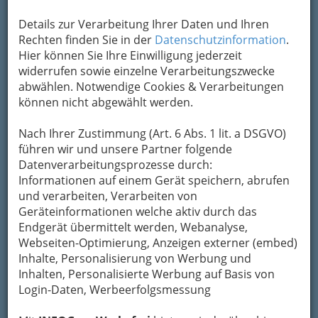
Details zur Verarbeitung Ihrer Daten und Ihren
Rechten finden Sie in der
Datenschutzinformation
.
Hier können Sie Ihre Einwilligung jederzeit
widerrufen sowie einzelne Verarbeitungszwecke
abwählen. Notwendige Cookies & Verarbeitungen
können nicht abgewählt werden.
Nach Ihrer Zustimmung (Art. 6 Abs. 1 lit. a DSGVO)
Ätzen auf höchstem Niveau:
führen wir und unsere Partner folgende
Karl Kraus war kein
Datenverarbeitungsprozesse durch:
Freund des Automobilismus.
Informationen auf einem Gerät speichern, abrufen
und verarbeiten, Verarbeiten von
Der geistreiche
Karl Kraus
war offenkundig
Geräteinformationen welche aktiv durch das
kein Freund des Automobilismus
und ein
Endgerät übermittelt werden, Webanalyse,
erklärter Feind schlechten Gesanges. In „Die
Webseiten-Optimierung, Anzeigen externer (embed)
Fackel“ 113 vom August 1902 kann man folgende
Inhalte, Personalisierung von Werbung und
Passage lesen:
„
D
ie Automobilunfälle mehren
Inhalten, Personalisierte Werbung auf Basis von
sich in erschreckend wohlthuender Weise, und
Login-Daten, Werbeerfolgsmessung
so ist denn die Hoffnung erlaubt, dass unsere