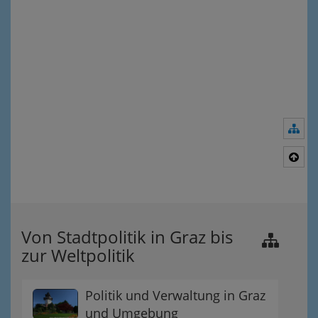
Nav
Nac
Von Stadtpolitik in Graz bis
zur Weltpolitik
Politik und Verwaltung in Graz
und Umgebung