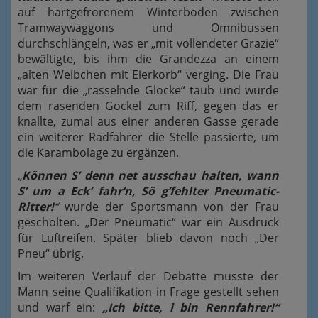
auf hartgefrorenem Winterboden zwischen
Tramwaywaggons und Omnibussen
durchschlängeln, was er „mit vollendeter Grazie“
bewältigte, bis ihm die Grandezza an einem
„alten Weibchen mit Eierkorb“ verging. Die Frau
war für die „rasselnde Glocke“ taub und wurde
dem rasenden Gockel zum Riff, gegen das er
knallte, zumal aus einer anderen Gasse gerade
ein weiterer Radfahrer die Stelle passierte, um
die Karambolage zu ergänzen.
„
Können S’ denn net ausschau halten, wann
S’ um a Eck’ fahr’n, Sö g’fehlter Pneumatic-
Ritter!
“
wurde der Sportsmann von der Frau
gescholten. „Der Pneumatic“ war ein Ausdruck
für Luftreifen. Später blieb davon noch „Der
Pneu“ übrig.
Im weiteren Verlauf der Debatte musste der
Mann seine Qualifikation in Frage gestellt sehen
und warf ein:
„Ich bitte, i bin Rennfahrer!“