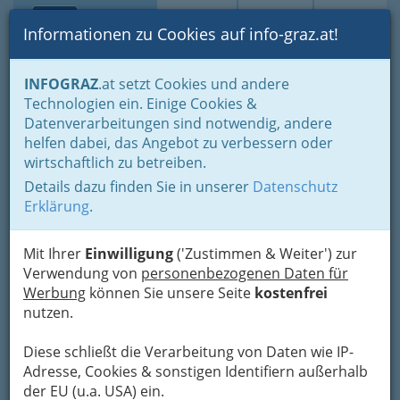
Toggle navi
Suche
Login
Menü
Informationen zu Cookies auf info-graz.at!
Home
Blogs
Politik - von Stadtpolitik bis zur Weltpolitik
INFOGRAZ
.at setzt Cookies und andere
Technologien ein. Einige Cookies &
Datenverarbeitungen sind notwendig, andere
Dampf machen
helfen dabei, das Angebot zu verbessern oder
(Verstärkung für die Waden)
wirtschaftlich zu betreiben.
- von Martin Krusche
Details dazu finden Sie in unserer
Datenschutz
Erklärung
.
Wo etwa eine einzelne Person die Strecke
Gleisdorf-Graz täglich mit einer
veritablen
Mit Ihrer
Einwilligung
('Zustimmen & Weiter') zur
„Blockhütte“
fährt, also mit einem polierten
Verwendung von
personenbezogenen Daten für
SUV, lächle ich milde.
Werbung
können Sie unsere Seite
kostenfrei
nutzen.
Diese schließt die Verarbeitung von Daten wie IP-
Adresse, Cookies & sonstigen Identifiern außerhalb
der EU (u.a. USA) ein.