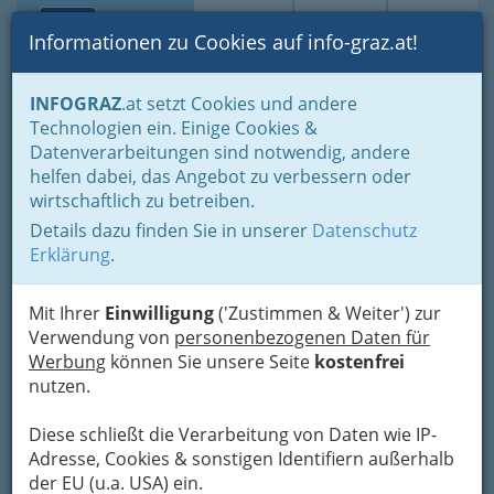
Toggle navi
Suche
Login
Menü
Informationen zu Cookies auf info-graz.at!
Home
Branchen
Freizeit & Sport
Vereine
Diverse Vereine
INFOGRAZ
.at setzt Cookies und andere
Technologien ein. Einige Cookies &
Nav
Datenverarbeitungen sind notwendig, andere
Diverse Vereine
helfen dabei, das Angebot zu verbessern oder
wirtschaftlich zu betreiben.
Details dazu finden Sie in unserer
Datenschutz
Bezirksauswahl
Erklärung
.
Alle Bezirke
Mit Ihrer
Einwilligung
('Zustimmen & Weiter') zur
1
ÖAV - Österreichischer
Verwendung von
personenbezogenen Daten für
Werbung
können Sie unsere Seite
kostenfrei
Alpenverein
nutzen.
Sackstraße 16, 8010 Graz
+43 316 822 266
Diese schließt die Verarbeitung von Daten wie IP-
+43 316 812 474
Adresse, Cookies & sonstigen Identifiern außerhalb
der EU (u.a. USA) ein.
Webseite
E-Mail
Karte & Routenplaner