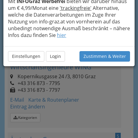
Mit
INFOGraz Werbefrei
bieten wir darüber hinaus
+43 316 9071 - 300
um € 4,99/Monat eine
'trackingfreie'
Alternative,
+43 316 771 089
welche die Datenverarbeitungen im Zuge Ihrer
E-Mail
Karte & Routenplaner
Nutzung von info-graz.at von vornherein auf das
Eintrag ändern
unbedingt notwendige Ausmaß beschränkt – nähere
Infos dazu finden Sie
hier
Kategorien
4
Einstellungen
Login
Zustimmen & Weiter
Österreichischer Verband der
Wirtschaftsingenieure WING
Kopernikusgasse 24 /3, 8010 Graz
+43 316 873 - 7795
+43 316 873 - 7797
E-Mail
Karte & Routenplaner
Eintrag ändern
Kategorien
5