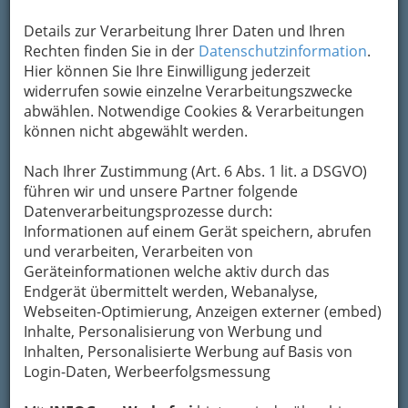
Eintrag ändern
Details zur Verarbeitung Ihrer Daten und Ihren
Kategorien
Rechten finden Sie in der
Datenschutzinformation
.
Hier können Sie Ihre Einwilligung jederzeit
widerrufen sowie einzelne Verarbeitungszwecke
2
Österreichischer AIKIDO-Verband
abwählen. Notwendige Cookies & Verarbeitungen
können nicht abgewählt werden.
Angermayerstraße 36, 8047 Graz
+43 316 812 796
Nach Ihrer Zustimmung (Art. 6 Abs. 1 lit. a DSGVO)
+43 316 812 796
führen wir und unsere Partner folgende
+43 699 1069 8299
Datenverarbeitungsprozesse durch:
Webseite
E-Mail
Karte & Routenplaner
Informationen auf einem Gerät speichern, abrufen
Eintrag ändern
und verarbeiten, Verarbeiten von
Geräteinformationen welche aktiv durch das
Kategorien
Endgerät übermittelt werden, Webanalyse,
Webseiten-Optimierung, Anzeigen externer (embed)
Inhalte, Personalisierung von Werbung und
3
Österreichischer
Inhalten, Personalisierte Werbung auf Basis von
Gewerkschaftsbund
Login-Daten, Werbeerfolgsmessung
Südtiroler Platz 13, 8020 Graz