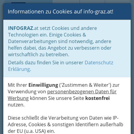
Toggle navi
Suche
Login
Menü
Informationen zu Cookies auf info-graz.at!
Home
Branchen
Einkaufen & Schenken - der Handel
INFOGRAZ
.at setzt Cookies und andere
Der Handel nach WKO-Gliederung
Technologien ein. Einige Cookies &
Landesgremium Elektro- und Einrichtungsfachhandel
Datenverarbeitungen sind notwendig, andere
Nav
helfen dabei, das Angebot zu verbessern oder
Landesgremium Elektro-
wirtschaftlich zu betreiben.
und Einrichtungsfachhandel
Details dazu finden Sie in unserer
Datenschutz
Erklärung
.
Mit Ihrer
Einwilligung
('Zustimmen & Weiter') zur
Verwendung von
personenbezogenen Daten für
Werbung
können Sie unsere Seite
kostenfrei
nutzen.
Diese schließt die Verarbeitung von Daten wie IP-
Adresse, Cookies & sonstigen Identifiern außerhalb
der EU (u.a. USA) ein.