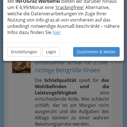
Mit
INFOGraz Werbefrei
bieten wir darüber hinaus
um € 4,99/Monat eine
Der Lehrberuf Einzelhandel
'trackingfreie'
Alternative,
welche die Datenverarbeitungen im Zuge Ihrer
Nutzung von info-graz.at von vornherein auf das
Die wohl klügsten Worte, die man über
unbedingt notwendige Ausmaß beschränkt – nähere
den Handel sagen kann
Infos dazu finden Sie
hier
News und Wissenswertes
Einstellungen
Login
Zustimmen & Weiter
Erholsamer Schlaf für 2: Die
richtige Bettgröße finden
Die
Schlafqualität
spielt für
das
Wohlbefinden und die
Leistungsfähigkeit
eine
entscheidende Rolle. Wer schlecht
schläft, der ist am Morgen nicht
ausgeruht und die Aufgaben des
Alltags können zu einer wahren
Belastungsprobe werden.