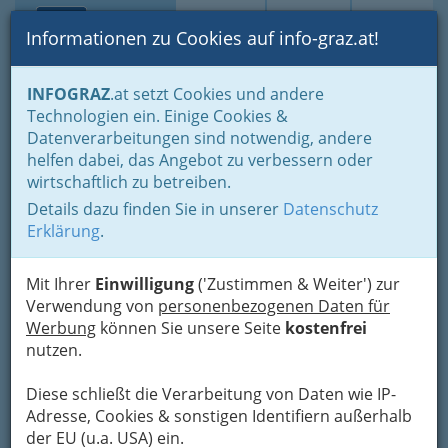
Toggle navi
Suche
Login
Menü
Informationen zu Cookies auf info-graz.at!
Home
Branchen
Gewerbe, Handwerk, Banken
INFOGRAZ
.at setzt Cookies und andere
Information und Consulting
Technische Büros - Ingenieurbüros
Technologien ein. Einige Cookies &
Elektrotechnik
Datenverarbeitungen sind notwendig, andere
Elektrounternehmen Baltl
Nav
helfen dabei, das Angebot zu verbessern oder
wirtschaftlich zu betreiben.
Gesellschaft m.b.H.
Details dazu finden Sie in unserer
Datenschutz
Körösistraße 10, 8010 Graz
Erklärung
.
+43 316 683 293
+43 316 683 293
Mit Ihrer
Einwilligung
('Zustimmen & Weiter') zur
Verwendung von
personenbezogenen Daten für
Werbung
können Sie unsere Seite
kostenfrei
nutzen.
Karte
Diese schließt die Verarbeitung von Daten wie IP-
Adresse, Cookies & sonstigen Identifiern außerhalb
Adresse mit Google Maps anschauen
der EU (u.a. USA) ein.