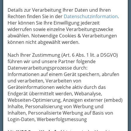
Details zur Verarbeitung Ihrer Daten und Ihren
Kontaktaufnahme
Rechten finden Sie in der
Datenschutzinformation
.
Hier können Sie Ihre Einwilligung jederzeit
Um die Info-Graz Firmen
vor Spam-Mails zu
widerrufen sowie einzelne Verarbeitungszwecke
bewahren
, verwenden wir an dieser Stelle zur
abwählen. Notwendige Cookies & Verarbeitungen
Übermittlung Ihrer Nachricht ein sicheres
können nicht abgewählt werden.
Formular. Ihre Nachricht wird nach dem
Absenden umgehend per Mail an das
Nach Ihrer Zustimmung (Art. 6 Abs. 1 lit. a DSGVO)
Unternehmen Elektrounternehmen Baltl
führen wir und unsere Partner folgende
Gesellschaft m.b.H. weitergeleitet.
Datenverarbeitungsprozesse durch:
Informationen auf einem Gerät speichern, abrufen
Mein Name
und verarbeiten, Verarbeiten von
Geräteinformationen welche aktiv durch das
Endgerät übermittelt werden, Webanalyse,
Meine Email Adresse
Webseiten-Optimierung, Anzeigen externer (embed)
Inhalte, Personalisierung von Werbung und
Inhalten, Personalisierte Werbung auf Basis von
Login-Daten, Werbeerfolgsmessung
Mein Betreff