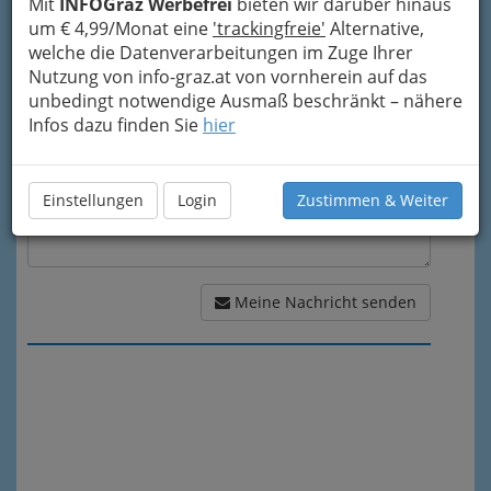
Mit
INFOGraz Werbefrei
bieten wir darüber hinaus
um € 4,99/Monat eine
'trackingfreie'
Alternative,
Meine Nachricht
welche die Datenverarbeitungen im Zuge Ihrer
Nutzung von info-graz.at von vornherein auf das
unbedingt notwendige Ausmaß beschränkt – nähere
Infos dazu finden Sie
hier
Einstellungen
Login
Zustimmen & Weiter
Meine Nachricht senden