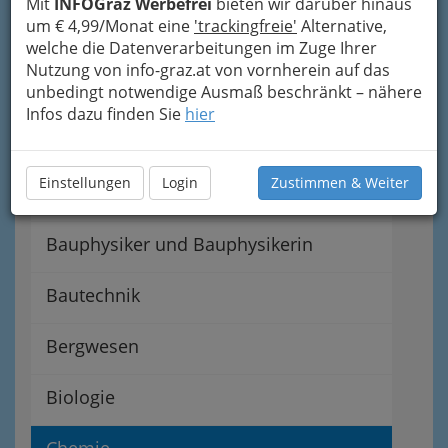
Mit
INFOGraz Werbefrei
bieten wir darüber hinaus
um € 4,99/Monat eine
'trackingfreie'
Alternative,
Navigation
welche die Datenverarbeitungen im Zuge Ihrer
Nutzung von info-graz.at von vornherein auf das
unbedingt notwendige Ausmaß beschränkt – nähere
Elektrotechnik
Infos dazu finden Sie
hier
Installationstechnik in Graz
Einstellungen
Login
Zustimmen & Weiter
und Graz Umgebung
Bauphysiker und Bauphysikerin
Bautechnik
Bergwesen
Biologie
Chemie