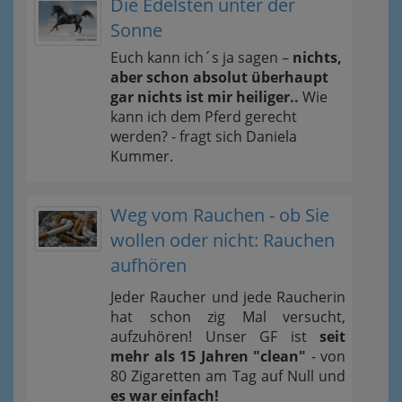
Die Edelsten unter der
Sonne
Euch kann ich´s ja sagen –
nichts,
aber schon absolut überhaupt
gar nichts ist mir heiliger..
Wie
kann ich dem Pferd gerecht
werden? - fragt sich Daniela
Kummer.
Weg vom Rauchen - ob Sie
wollen oder nicht: Rauchen
aufhören
Jeder Raucher und jede Raucherin
hat schon zig Mal versucht,
aufzuhören! Unser GF ist
seit
mehr als 15 Jahren "clean"
- von
80 Zigaretten am Tag auf Null und
es war einfach!