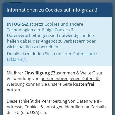
Toggle navi
Suche
Login
Menü
Informationen zu Cookies auf info-graz.at!
Home
Branchen
Gewerbe, Handwerk, Banken
INFOGRAZ
.at setzt Cookies und andere
Information und Consulting
Technische Büros - Ingenieurbüros
Technologien ein. Einige Cookies &
Chemie
Datenverarbeitungen sind notwendig, andere
Nav
helfen dabei, das Angebot zu verbessern oder
Chemie
wirtschaftlich zu betreiben.
Details dazu finden Sie in unserer
Datenschutz
Erklärung
.
Bezirksauswahl
Alle Bezirke
Mit Ihrer
Einwilligung
('Zustimmen & Weiter') zur
Verwendung von
personenbezogenen Daten für
Werbung
können Sie unsere Seite
kostenfrei
1
DI Dr.techn. Hubert Krainer
nutzen.
Eisteichgasse 43, 8010 Graz
+43 316 913 419
Diese schließt die Verarbeitung von Daten wie IP-
Adresse, Cookies & sonstigen Identifiern außerhalb
E-Mail
Karte & Routenplaner
der EU (u.a. USA) ein.
Eintrag ändern