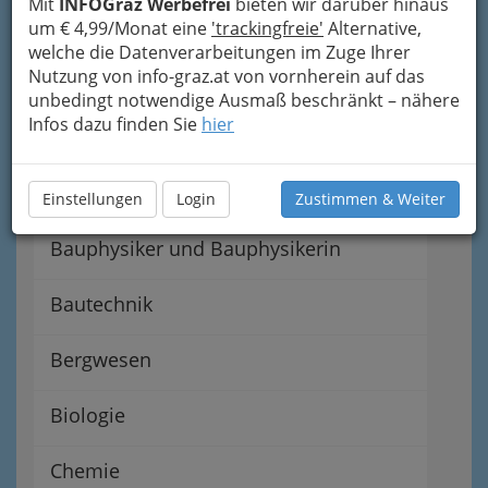
Mit
INFOGraz Werbefrei
bieten wir darüber hinaus
Navigation
um € 4,99/Monat eine
'trackingfreie'
Alternative,
welche die Datenverarbeitungen im Zuge Ihrer
Nutzung von info-graz.at von vornherein auf das
Elektrotechnik
unbedingt notwendige Ausmaß beschränkt – nähere
Infos dazu finden Sie
hier
Installationstechnik in Graz
und Graz Umgebung
Einstellungen
Login
Zustimmen & Weiter
Bauphysiker und Bauphysikerin
Bautechnik
Bergwesen
Biologie
Chemie