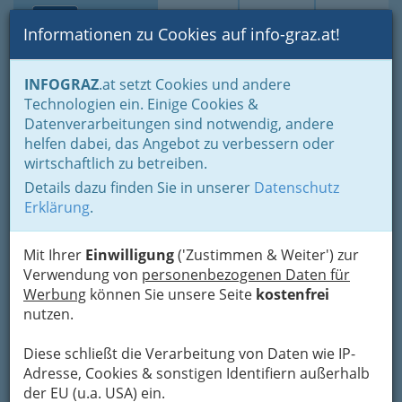
Toggle navi
Suche
Login
Menü
Informationen zu Cookies auf info-graz.at!
Home
Branchen
Gewerbe, Handwerk, Banken
INFOGRAZ
.at setzt Cookies und andere
Information und Consulting
Technische Büros - Ingenieurbüros
Technologien ein. Einige Cookies &
Erdölwesen
Datenverarbeitungen sind notwendig, andere
Nav
helfen dabei, das Angebot zu verbessern oder
Erdölwesen
wirtschaftlich zu betreiben.
Details dazu finden Sie in unserer
Datenschutz
Erklärung
.
Bezirksauswahl
Alle Bezirke
Mit Ihrer
Einwilligung
('Zustimmen & Weiter') zur
Verwendung von
personenbezogenen Daten für
Werbung
können Sie unsere Seite
kostenfrei
1
Wiedner Management Consulting
nutzen.
GmbH
Diese schließt die Verarbeitung von Daten wie IP-
Herdergasse 11, 8010 Graz
Adresse, Cookies & sonstigen Identifiern außerhalb
Karte & Routenplaner
Eintrag ändern
der EU (u.a. USA) ein.