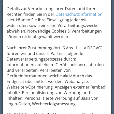
Details zur Verarbeitung Ihrer Daten und Ihren
Rechten finden Sie in der
Datenschutzinformation
.
Hier können Sie Ihre Einwilligung jederzeit
widerrufen sowie einzelne Verarbeitungszwecke
abwählen. Notwendige Cookies & Verarbeitungen
können nicht abgewählt werden.
Nach Ihrer Zustimmung (Art. 6 Abs. 1 lit. a DSGVO)
Navigation
führen wir und unsere Partner folgende
Datenverarbeitungsprozesse durch:
Elektrotechnik
Informationen auf einem Gerät speichern, abrufen
und verarbeiten, Verarbeiten von
Geräteinformationen welche aktiv durch das
Installationstechnik in Graz
Endgerät übermittelt werden, Webanalyse,
und Graz Umgebung
Webseiten-Optimierung, Anzeigen externer (embed)
Inhalte, Personalisierung von Werbung und
Inhalten, Personalisierte Werbung auf Basis von
Bauphysiker und Bauphysikerin
Login-Daten, Werbeerfolgsmessung
Bautechnik