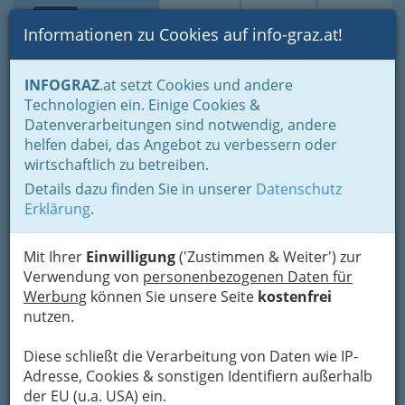
Toggle navi
Suche
Login
Menü
Informationen zu Cookies auf info-graz.at!
Home
Branchen
Gewerbe, Handwerk, Banken
INFOGRAZ
.at setzt Cookies und andere
Information und Consulting
Technische Büros - Ingenieurbüros
Technologien ein. Einige Cookies &
Landwirtschaft/Agrartechnik
Datenverarbeitungen sind notwendig, andere
Nav
helfen dabei, das Angebot zu verbessern oder
Landwirtschaft/Agrartechnik
wirtschaftlich zu betreiben.
Details dazu finden Sie in unserer
Datenschutz
Erklärung
.
Mit Ihrer
Einwilligung
('Zustimmen & Weiter') zur
Verwendung von
personenbezogenen Daten für
Werbung
können Sie unsere Seite
kostenfrei
nutzen.
Diese schließt die Verarbeitung von Daten wie IP-
Adresse, Cookies & sonstigen Identifiern außerhalb
der EU (u.a. USA) ein.