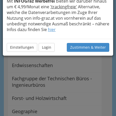
Mit
INFOGraz Werbefrei
bieten wir darüber hinaus
um € 4,99/Monat eine
'trackingfreie'
Alternative,
Bergwesen
welche die Datenverarbeitungen im Zuge Ihrer
Nutzung von info-graz.at von vornherein auf das
unbedingt notwendige Ausmaß beschränkt – nähere
Biologie
Infos dazu finden Sie
hier
Chemie
Einstellungen
Login
Zustimmen & Weiter
Erdölwesen
Erdwissenschaften
Fachgruppe der Technischen Büros -
Ingenieurbüros
Forst- und Holzwirtschaft
Geographie