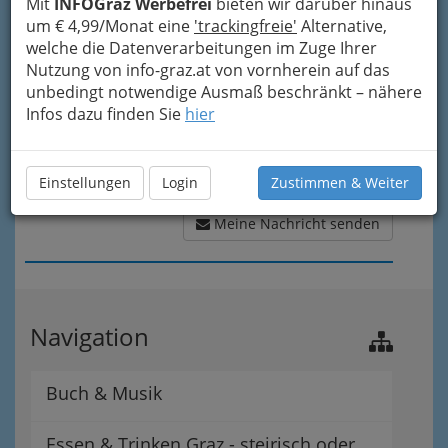
Mit
INFOGraz Werbefrei
bieten wir darüber hinaus
um € 4,99/Monat eine
'trackingfreie'
Alternative,
welche die Datenverarbeitungen im Zuge Ihrer
Nutzung von info-graz.at von vornherein auf das
unbedingt notwendige Ausmaß beschränkt – nähere
Infos dazu finden Sie
hier
Einstellungen
Login
Zustimmen & Weiter
Meine Nachricht senden
Navigation
Buch & Musik
Essen & Trinken Graz - steirisch oder