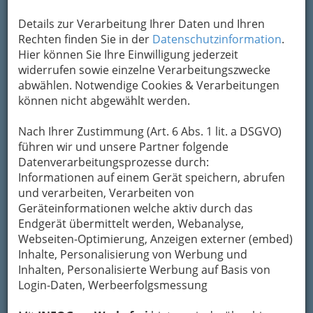
Kontaktaufnahme
Details zur Verarbeitung Ihrer Daten und Ihren
Rechten finden Sie in der
Datenschutzinformation
.
Um die Info-Graz Firmen
vor Spam-Mails zu
Hier können Sie Ihre Einwilligung jederzeit
bewahren
, verwenden wir an dieser Stelle zur
widerrufen sowie einzelne Verarbeitungszwecke
Übermittlung Ihrer Nachricht ein sicheres
abwählen. Notwendige Cookies & Verarbeitungen
Formular. Ihre Nachricht wird nach dem
können nicht abgewählt werden.
Absenden umgehend per Mail an das
Unternehmen ART - X weitergeleitet.
Nach Ihrer Zustimmung (Art. 6 Abs. 1 lit. a DSGVO)
Mein Name
führen wir und unsere Partner folgende
Datenverarbeitungsprozesse durch:
Informationen auf einem Gerät speichern, abrufen
und verarbeiten, Verarbeiten von
Meine Email Adresse
Geräteinformationen welche aktiv durch das
Endgerät übermittelt werden, Webanalyse,
Webseiten-Optimierung, Anzeigen externer (embed)
Mein Betreff
Inhalte, Personalisierung von Werbung und
Inhalten, Personalisierte Werbung auf Basis von
Login-Daten, Werbeerfolgsmessung
Meine Nachricht