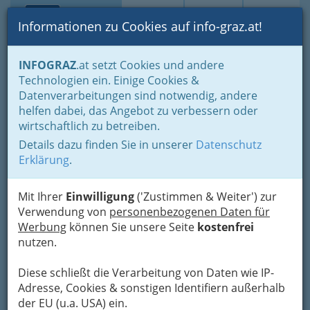
Toggle navi
Suche
Login
Menü
Informationen zu Cookies auf info-graz.at!
Home
Branchen
Einkaufen & Schenken - der Handel
INFOGRAZ
.at setzt Cookies und andere
Kleine Geschenke... dürfen auch größer sein
Technologien ein. Einige Cookies &
Erotik-Shop - Gegen die Beziehungskrise?
Datenverarbeitungen sind notwendig, andere
ART - X
Nav
helfen dabei, das Angebot zu verbessern oder
wirtschaftlich zu betreiben.
Triester Straße 391, 8055 Graz
Details dazu finden Sie in unserer
Datenschutz
+43 316 243 846
Erklärung
.
+43 316 243 325
Mit Ihrer
Einwilligung
('Zustimmen & Weiter') zur
Verwendung von
personenbezogenen Daten für
Werbung
können Sie unsere Seite
kostenfrei
Karte
nutzen.
Diese schließt die Verarbeitung von Daten wie IP-
Adresse mit Google Maps anschauen
Adresse, Cookies & sonstigen Identifiern außerhalb
der EU (u.a. USA) ein.