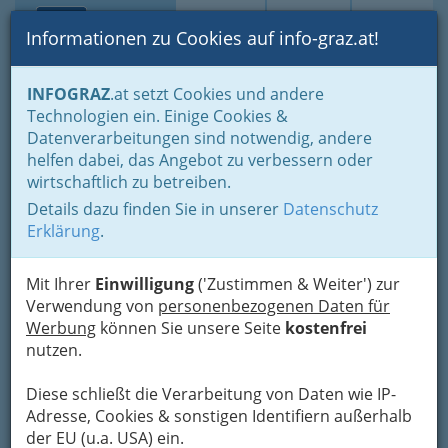
Toggle navi
Suche
Login
Menü
Informationen zu Cookies auf info-graz.at!
Home
Fotos
INFOGRAZ
.at setzt Cookies und andere
Jänner bis Dezember - nach Monaten und Halbjahren gruppiert
Technologien ein. Einige Cookies &
Dezember 2014
Datenverarbeitungen sind notwendig, andere
helfen dabei, das Angebot zu verbessern oder
the souly nights 2014
wirtschaftlich zu betreiben.
Details dazu finden Sie in unserer
Datenschutz
Erklärung
Previous
.
Next
Mit Ihrer
Einwilligung
('Zustimmen & Weiter') zur
Verwendung von
personenbezogenen Daten für
Werbung
können Sie unsere Seite
kostenfrei
nutzen.
Diese schließt die Verarbeitung von Daten wie IP-
Adresse, Cookies & sonstigen Identifiern außerhalb
der EU (u.a. USA) ein.