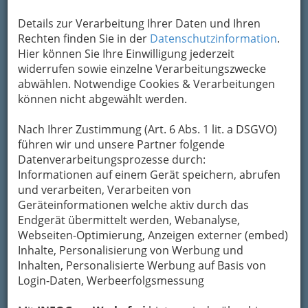
Details zur Verarbeitung Ihrer Daten und Ihren
LEO KYSèLA & friends - the souly nights 2014 am 21. Dezember
2014 - 001
Rechten finden Sie in der
Datenschutzinformation
.
Hier können Sie Ihre Einwilligung jederzeit
Vergrößern
widerrufen sowie einzelne Verarbeitungszwecke
abwählen. Notwendige Cookies & Verarbeitungen
können nicht abgewählt werden.
Nach Ihrer Zustimmung (Art. 6 Abs. 1 lit. a DSGVO)
führen wir und unsere Partner folgende
Datenverarbeitungsprozesse durch:
Informationen auf einem Gerät speichern, abrufen
und verarbeiten, Verarbeiten von
Geräteinformationen welche aktiv durch das
Endgerät übermittelt werden, Webanalyse,
Webseiten-Optimierung, Anzeigen externer (embed)
Inhalte, Personalisierung von Werbung und
Inhalten, Personalisierte Werbung auf Basis von
Login-Daten, Werbeerfolgsmessung