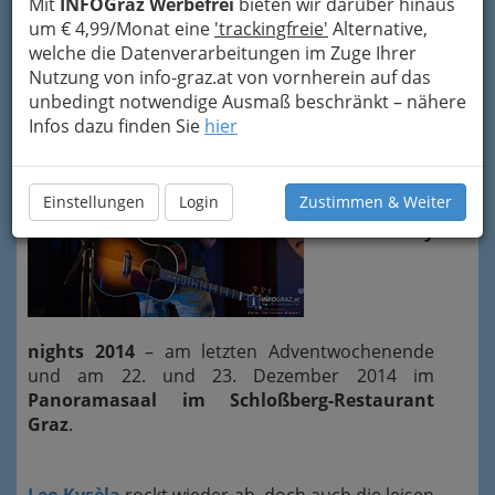
LEO KYSèLA & friends - the souly
Mit
INFOGraz Werbefrei
bieten wir darüber hinaus
um € 4,99/Monat eine
'trackingfreie'
Alternative,
nights 2014
welche die Datenverarbeitungen im Zuge Ihrer
21. Dezember 2014
Nutzung von info-graz.at von vornherein auf das
unbedingt notwendige Ausmaß beschränkt – nähere
Infos dazu finden Sie
hier
Einstellungen
Login
Zustimmen & Weiter
The
souly
nights 2014
– am letzten Adventwochenende
und am 22. und 23. Dezember 2014 im
Panoramasaal im Schloßberg-Restaurant
Graz
.
Leo Kysèla
rockt wieder ab, doch auch die leisen