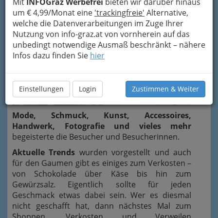
Mit
INFOGraz Werbefrei
bieten wir darüber hinaus
um € 4,99/Monat eine
'trackingfreie'
Alternative,
welche die Datenverarbeitungen im Zuge Ihrer
Nutzung von info-graz.at von vornherein auf das
unbedingt notwendige Ausmaß beschränkt – nähere
Infos dazu finden Sie
hier
Einstellungen
Login
Zustimmen & Weiter
Mode, Schmuck, Kunst, Accessoires,
Handwerk, Fotografie und vieles mehr
begeisterte die Besucher und Besucherinnen.
Aktuelle Trends
wurden vorgestellt und auch
für den Gaumen gibt es einiges zum Verkosten –
von Schokolade über Käse bis hin zum
Gewürzsalz. Eigentlich sollte für jeden
Geschmack etwas dabei sein. Wer es diesmal
nicht geschafft hat, dann nächstes Mal zum
Shoppen, Verkosten und Verweilen