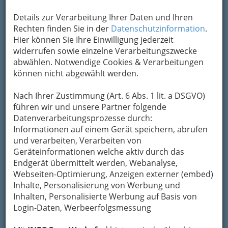
Details zur Verarbeitung Ihrer Daten und Ihren
Rechten finden Sie in der
Datenschutzinformation
.
Mode, Schmuck, Kunst, Accessoires, Handwerk, Fotografie
Hier können Sie Ihre Einwilligung jederzeit
uvm. beim Kunst- und Designmarkt Graz 2019 in der
widerrufen sowie einzelne Verarbeitungszwecke
Seifenfabrik - 001
abwählen. Notwendige Cookies & Verarbeitungen
Vergrößern
können nicht abgewählt werden.
Nach Ihrer Zustimmung (Art. 6 Abs. 1 lit. a DSGVO)
Kunst- und Designmarkt Graz
führen wir und unsere Partner folgende
Datenverarbeitungsprozesse durch:
Seifenfabrik
Informationen auf einem Gerät speichern, abrufen
und verarbeiten, Verarbeiten von
Bei strahlendem Wetter präsentierte sich dieses
Geräteinformationen welche aktiv durch das
Wochenende der
Kunst- und Designmarkt
Endgerät übermittelt werden, Webanalyse,
Graz
. Über 150 Aussteller mit Kinderprogramm
Webseiten-Optimierung, Anzeigen externer (embed)
für die kleinen Gäste und
Life Musik
. Bereits
Inhalte, Personalisierung von Werbung und
zum fünften Mal gastierte der Kunst- und
Inhalten, Personalisierte Werbung auf Basis von
Designmarkt in der Seifenfabrik.
Login-Daten, Werbeerfolgsmessung