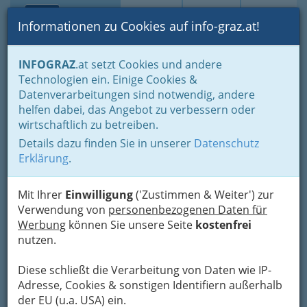
Toggle navi
Suche
Login
Menü
Informationen zu Cookies auf info-graz.at!
Home
Fotos
INFOGRAZ
.at setzt Cookies und andere
Jänner bis Dezember - nach Monaten und Halbjahren gruppiert
Technologien ein. Einige Cookies &
2019 - Bilder von Events und Veranstaltungen
Datenverarbeitungen sind notwendig, andere
helfen dabei, das Angebot zu verbessern oder
Kunst- und Designmarkt
wirtschaftlich zu betreiben.
Graz März 2019
Details dazu finden Sie in unserer
Datenschutz
Erklärung
.
Previous
Next
Mit Ihrer
Einwilligung
('Zustimmen & Weiter') zur
Verwendung von
personenbezogenen Daten für
Werbung
können Sie unsere Seite
kostenfrei
nutzen.
Diese schließt die Verarbeitung von Daten wie IP-
Adresse, Cookies & sonstigen Identifiern außerhalb
der EU (u.a. USA) ein.