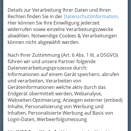
Viola Hammer Quintett: Gerhard Ornig, Manuel Schuster,
Details zur Verarbeitung Ihrer Daten und Ihren
Michael Ringer, Thomas Stabler - 001
Rechten finden Sie in der
Datenschutzinformation
.
Hier können Sie Ihre Einwilligung jederzeit
Vergrößern
widerrufen sowie einzelne Verarbeitungszwecke
abwählen. Notwendige Cookies & Verarbeitungen
können nicht abgewählt werden.
Viola Hammer Quintett
bei
Most + Jazz 2017
Nach Ihrer Zustimmung (Art. 6 Abs. 1 lit. a DSGVO)
führen wir und unsere Partner folgende
Hauptplatz Fehring - Sonntag, 10.
Datenverarbeitungsprozesse durch:
September 2017
Informationen auf einem Gerät speichern, abrufen
und verarbeiten, Verarbeiten von
Jährlich treffen sich Musikfans am
Fehringer
Geräteinformationen welche aktiv durch das
Hauptplatz
um bei guter Musik und heimischen
Endgerät übermittelt werden, Webanalyse,
Schmankerln den Sommer ausklingen zu lassen.
Webseiten-Optimierung, Anzeigen externer (embed)
Inhalte, Personalisierung von Werbung und
Inhalten, Personalisierte Werbung auf Basis von
Login-Daten, Werbeerfolgsmessung