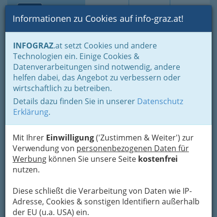
Toggle navi
Suche
Login
Menü
Informationen zu Cookies auf info-graz.at!
Home
Fotos
Alles, was wir fotografiert haben, chronologisch
INFOGRAZ
.at setzt Cookies und andere
Technologien ein. Einige Cookies &
Datenverarbeitungen sind notwendig, andere
Viola Hammer Quintett -
helfen dabei, das Angebot zu verbessern oder
Most+Jazz
wirtschaftlich zu betreiben.
Details dazu finden Sie in unserer
Datenschutz
Previous
Next
Erklärung
.
Mit Ihrer
Einwilligung
('Zustimmen & Weiter') zur
Verwendung von
personenbezogenen Daten für
Werbung
können Sie unsere Seite
kostenfrei
nutzen.
Diese schließt die Verarbeitung von Daten wie IP-
Adresse, Cookies & sonstigen Identifiern außerhalb
der EU (u.a. USA) ein.