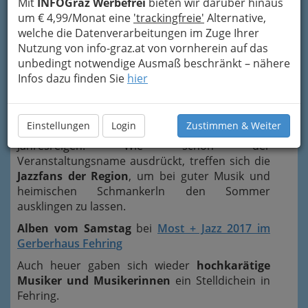
Mit
INFOGraz Werbefrei
bieten wir darüber hinaus
um € 4,99/Monat eine
'trackingfreie'
Alternative,
welche die Datenverarbeitungen im Zuge Ihrer
Nutzung von info-graz.at von vornherein auf das
unbedingt notwendige Ausmaß beschränkt – nähere
Infos dazu finden Sie
hier
Most + Jazz
– alljährlich im September – beim
Einstellungen
Login
Zustimmen & Weiter
Festgelände am Hauptplatz ist ein Höhepunkt im
Jahresreigen. Wie schon der
Veranstaltungsname ausdrückt, treffen sich die
Jazzfans der Region
, um bei guter Musik und
heimischen Schmankerln den Sommer
ausklingen zu lassen.
Alben vom Samstag
bei
Most + Jazz 2017 im
Gerberhaus Fehring
Auch heuer gaben sich wieder
hochkarätige
Musiker und Musikerinnen
ein Stelldichein in
Fehring.