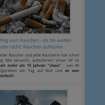
Weg vom Rauchen - ob Sie wollen
oder nicht: Rauchen aufhören
Jeder Raucher und jede Raucherin hat schon
zig Mal versucht, aufzuhören! Unser GF ist
seit mehr als 15 Jahren "clean"
- von 80
Zigaretten am Tag auf Null und
es war
einfach!