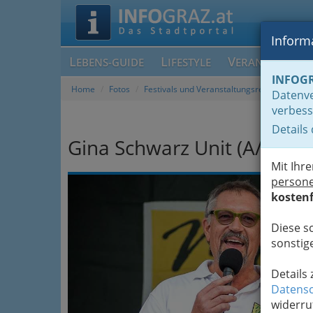
Informa
L
L
V
EBENS-GUIDE
IFESTYLE
ERANSTALTUN
INFOG
Home
Fotos
Festivals und Veranstaltungsreihen
Datenve
verbess
Details
Gina Schwarz Unit (A/URY) 
Mit Ihr
Previous
person
kostenf
Diese s
sonstige
Details
Datensc
widerru