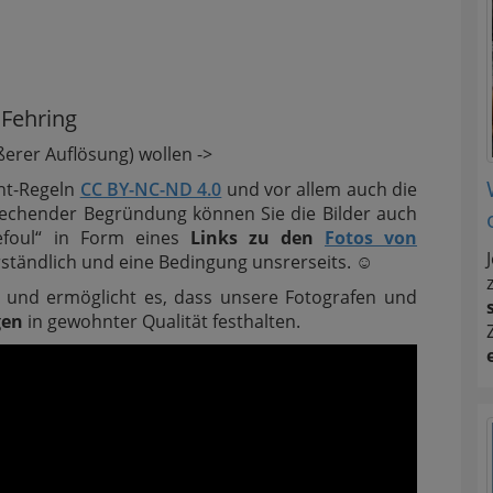
 Fehring
ßerer Auflösung) wollen ->
ght-Regeln
CC BY-NC-ND 4.0
und vor allem auch die
prechender Begründung können Sie die Bilder auch
efoul“ in Form eines
Links zu den
Fotos von
erständlich und eine Bedingung unsrerseits.
☺
ns und ermöglicht es, dass unsere Fotografen und
gen
in gewohnter Qualität festhalten.