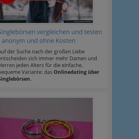
Singlebörsen vergleichen und testen
ation
- anonym und ohne Kosten
Information
Auf der Suche nach der großen Liebe
entscheiden sich immer mehr Damen und
 Oben
Herren jeden Alters für die einfache,
bequeme Variante: das
Onlinedating über
Singlebörsen
.