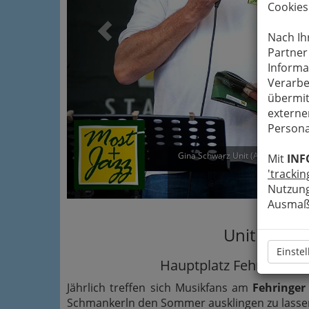
Cookies
Nach Ih
Partner
Informa
Verarbe
übermit
externe
Persona
Gina Schwarz Unit (A/URY) bei Mos
Mit
INF
'trackin
Ve
Nutzung
Ausmaß 
Unit bei Mo
Einste
Hauptplatz Fehring - S
Jährlich treffen sich Musikfans am
Fehringer
Schmankerln den Sommer ausklingen zu lasse