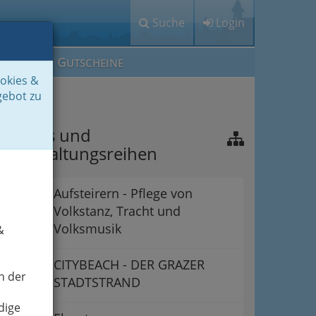
Suche
Login
M
G
EIN IG
UTSCHEINE
ookies &
gebot zu
estivals und
eranstaltungsreihen
Aufsteirern - Pflege von
Volkstanz, Tracht und
Volksmusik
&
CITYBEACH - DER GRAZER
n der
STADTSTRAND
dige