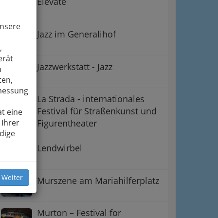
Elevate
unsere
Jazz im Generalihof
,
erät
Jazzwerkstatt - Jazz
n
ten,
smessung
La Strada - internationales
Festival für Straßenkunst und
t eine
 Ihrer
Figurentheater
dige
Lendwirbel
 Weiter
Murszene am Mariahilferplatz
Murton – Festival for