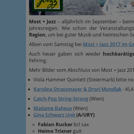
Most + Jazz
– alljährlich im September – bei
Jahresreigen. Wie schon der Veranstaltung
Region
, um bei guter Musik und heimischen 
Alben vom Samstag bei
Most + Jazz 2017 im G
Auch heuer gaben sich wieder
hochkarätig
Fehring.
Mehr Bilder vom Abschluss von Most + Jazz 20
Viola Hammer Quintett (Steiermark) bitte n
Karolina Strassmayer & Drori Mondlak
- KLA
Catch-Pop String-Strong
(Wien)
Madame Baheux
(Wien)
Gina Schwarz Unit
(A/URY)
Fabian Rucker
bcl sax
Heimo Trixner
guit