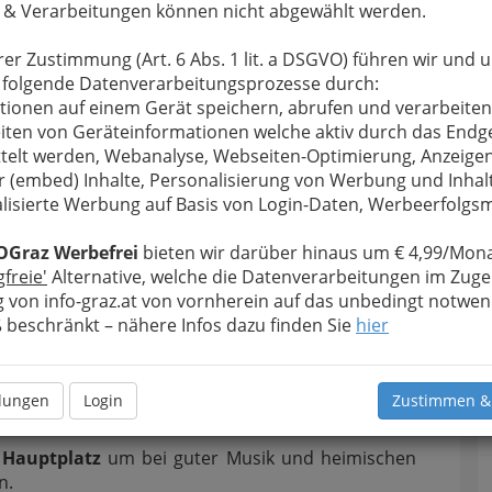
 & Verarbeitungen können nicht abgewählt werden.
rer Zustimmung (Art. 6 Abs. 1 lit. a DSGVO) führen wir und 
 folgende Datenverarbeitungsprozesse durch:
tionen auf einem Gerät speichern, abrufen und verarbeiten
iten von Geräteinformationen welche aktiv durch das Endg
telt werden, Webanalyse, Webseiten-Optimierung, Anzeige
r (embed) Inhalte, Personalisierung von Werbung und Inhal
lisierte Werbung auf Basis von Login-Daten, Werbeerfolg
t+Jazz 2017 – Hauptplatz Fehring - 001
OGraz Werbefrei
bieten wir darüber hinaus um € 4,99/Mona
gfreie'
Alternative, welche die Datenverarbeitungen im Zuge
rgrößern
 von info-graz.at von vornherein auf das unbedingt notwen
beschränkt – nähere Infos dazu finden Sie
hier
st + Jazz 2017
llungen
Login
Zustimmen &
onntag, 10. September 2017
 Hauptplatz
um bei guter Musik und heimischen
n.