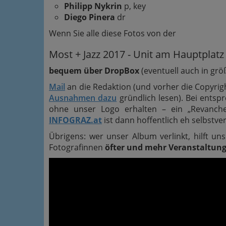
Philipp Nykrin
p, key
Diego Pinera
dr
Wenn Sie alle diese Fotos von der
Most + Jazz 2017 - Unit am Hauptplatz
bequem über DropBox
(eventuell auch in grö
Mail
an die Redaktion (und vorher die Copyri
Ausnahmen dazu
gründlich lesen). Bei ents
ohne unser Logo erhalten – ein „Revanch
INFOGRAZ.at
ist dann hoffentlich eh selbstv
Übrigens: wer unser Album verlinkt, hilft u
Fotografinnen
öfter und mehr Veranstaltun