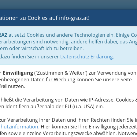
tionen zu Cookies auf info-graz.at!
B
F
G
B
GEN
LOGS
OTOS
ASTRONOMIE
RANCHEN
RAZ
.at setzt Cookies und andere Technologien ein. Einige C
rarbeitungen sind notwendig, andere helfen dabei, das An
ern oder wirtschaftlich zu betreiben.
 dazu finden Sie in unserer
Datenschutz Erklärung
.
F
- Hauptplatz Fehring
V
er
Einwilligung
('Zustimmen & Weiter') zur Verwendung von
enbezogenen Daten für Werbung
können Sie unsere Seite
Next
rei
nutzen.
chließt die Verarbeitung von Daten wie IP-Adresse, Cookies 
n Identifiern außerhalb der EU (u.a. USA) ein.
 zur Verarbeitung Ihrer Daten und Ihren Rechten finden Sie i
hutzinformation
. Hier können Sie Ihre Einwilligung jederzeit
fen sowie einzelne Verarbeitungszwecke abwählen. Notwen