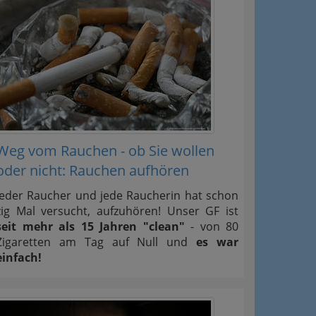
ation
Information
 Oben
Weg vom Rauchen - ob Sie wollen
oder nicht: Rauchen aufhören
Jeder Raucher und jede Raucherin hat schon
zig Mal versucht, aufzuhören! Unser GF ist
seit mehr als 15 Jahren "clean"
- von 80
Zigaretten am Tag auf Null und
es war
einfach!