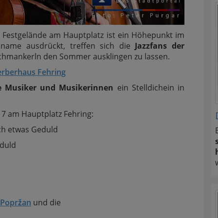
m Festgelände am Hauptplatz ist ein Höhepunkt im
sname ausdrückt, treffen sich die
Jazzfans der
Schmankerln den Sommer ausklingen zu lassen.
erberhaus Fehring
e Musiker und Musikerinnen
ein Stelldichein in
17 am Hauptplatz Fehring:
ch etwas Geduld
eduld
 Popržan
und die