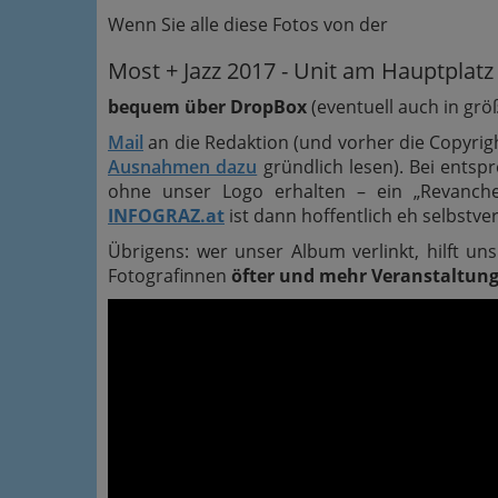
Wenn Sie alle diese Fotos von der
Most + Jazz 2017 - Unit am Hauptplatz
bequem über DropBox
(eventuell auch in grö
Mail
an die Redaktion (und vorher die Copyri
Ausnahmen dazu
gründlich lesen). Bei ents
ohne unser Logo erhalten – ein „Revanch
INFOGRAZ.at
ist dann hoffentlich eh selbstv
Übrigens: wer unser Album verlinkt, hilft u
Fotografinnen
öfter und mehr Veranstaltun