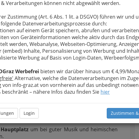
 & Verarbeitungen können nicht abgewählt werden.
rer Zustimmung (Art. 6 Abs. 1 lit. a DSGVO) führen wir und 
 folgende Datenverarbeitungsprozesse durch:
tionen auf einem Gerät speichern, abrufen und verarbeiten
iten von Geräteinformationen welche aktiv durch das Endg
telt werden, Webanalyse, Webseiten-Optimierung, Anzeige
r (embed) Inhalte, Personalisierung von Werbung und Inhal
lisierte Werbung auf Basis von Login-Daten, Werbeerfolg
-Strong: Bratschistin / Sängerin Jelena
stin Rina Kaçinari - 001
OGraz Werbefrei
bieten wir darüber hinaus um € 4,99/Mona
gfreie'
Alternative, welche die Datenverarbeitungen im Zuge
rgrößern
 von info-graz.at von vornherein auf das unbedingt notwen
beschränkt – nähere Infos dazu finden Sie
hier
ong bei Most + Jazz 2017
llungen
Login
Zustimmen &
onntag, 10. September 2017
 Hauptplatz
um bei guter Musik und heimischen
n.