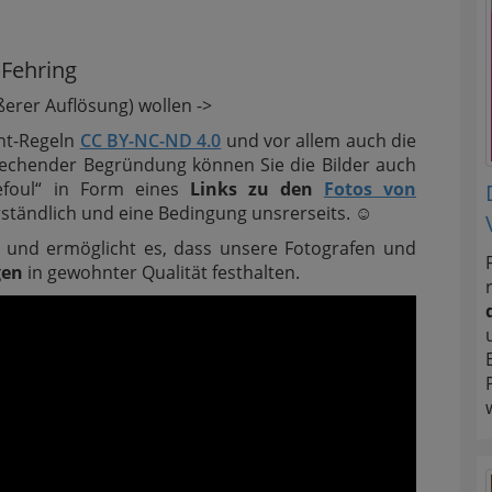
 Fehring
ßerer Auflösung) wollen ->
ght-Regeln
CC BY-NC-ND 4.0
und vor allem auch die
prechender Begründung können Sie die Bilder auch
efoul“ in Form eines
Links zu den
Fotos von
erständlich und eine Bedingung unsrerseits.
☺
ns und ermöglicht es, dass unsere Fotografen und
gen
in gewohnter Qualität festhalten.