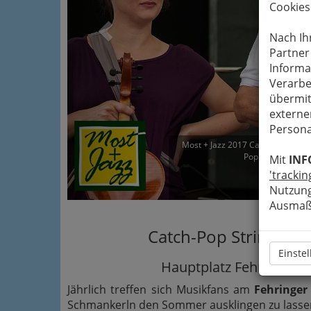
Cookies
Nach Ih
Partner
Informa
Verarbe
übermit
externe
Persona
Most + Jazz 2017 Catch-Pop String
Popržan und Celli
Mit
INF
'trackin
Ve
Nutzung
Ausmaß 
Catch-Pop String-Str
Einste
Hauptplatz Fehring - S
Jährlich treffen sich Musikfans am
Fehringer
Schmankerln den Sommer ausklingen zu lasse