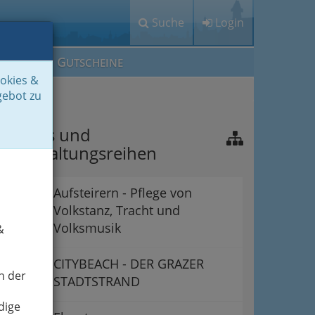
Suche
Login
M
G
EIN IG
UTSCHEINE
ookies &
gebot zu
estivals und
eranstaltungsreihen
Aufsteirern - Pflege von
Volkstanz, Tracht und
Volksmusik
&
CITYBEACH - DER GRAZER
n der
STADTSTRAND
dige