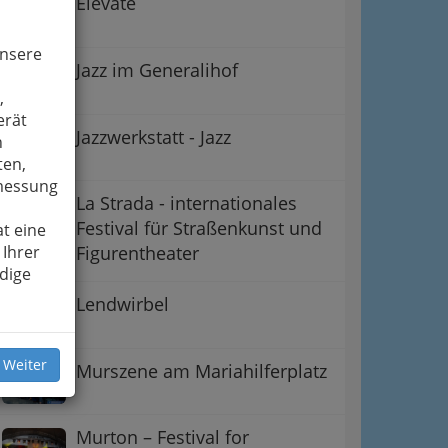
Elevate
unsere
Jazz im Generalihof
,
erät
Jazzwerkstatt - Jazz
n
ten,
smessung
La Strada - internationales
Festival für Straßenkunst und
t eine
 Ihrer
Figurentheater
dige
Lendwirbel
 Weiter
Murszene am Mariahilferplatz
Murton – Festival for