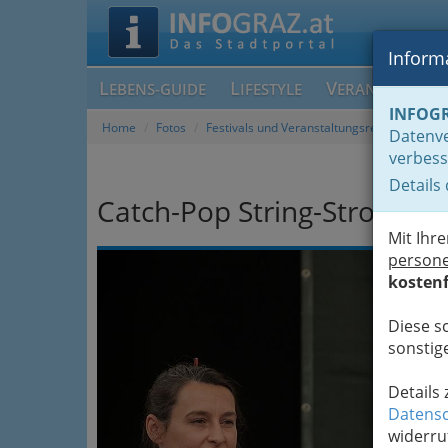
Informa
L
L
V
EBENS-GUIDE
IFESTYLE
ERANSTALTUN
INFOG
Home
Fotos
Festivals und Veranstaltungsreihen
Datenve
verbess
Details
Catch-Pop String-Strong - 
Mit Ihr
Previous
person
kostenf
Diese s
sonstige
Details
Datensc
widerru