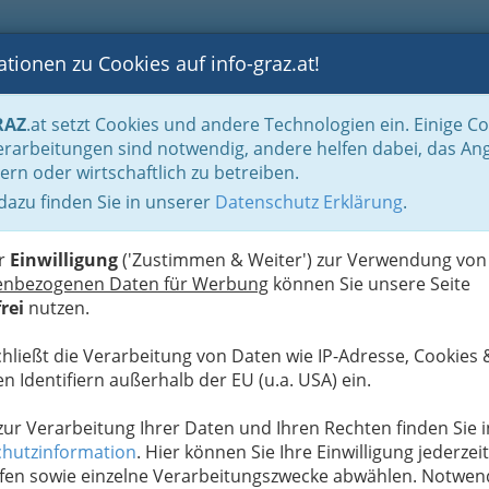
tionen zu Cookies auf info-graz.at!
B
F
G
B
GEN
LOGS
OTOS
ASTRONOMIE
RANCHEN
RAZ
.at setzt Cookies und andere Technologien ein. Einige C
rarbeitungen sind notwendig, andere helfen dabei, das An
ern oder wirtschaftlich zu betreiben.
 dazu finden Sie in unserer
Datenschutz Erklärung
.
F
Most+Jazz – Fehring
V
er
Einwilligung
('Zustimmen & Weiter') zur Verwendung von
enbezogenen Daten für Werbung
können Sie unsere Seite
Next
rei
nutzen.
chließt die Verarbeitung von Daten wie IP-Adresse, Cookies 
n Identifiern außerhalb der EU (u.a. USA) ein.
 zur Verarbeitung Ihrer Daten und Ihren Rechten finden Sie i
hutzinformation
. Hier können Sie Ihre Einwilligung jederzeit
fen sowie einzelne Verarbeitungszwecke abwählen. Notwen