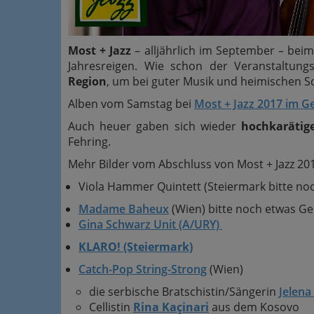
Most + Jazz
– alljährlich im September – bei
Jahresreigen. Wie schon der Veranstaltung
Region
, um bei guter Musik und heimischen 
Alben vom Samstag bei
Most + Jazz 2017 im G
Auch heuer gaben sich wieder
hochkarätig
Fehring.
Mehr Bilder vom Abschluss von Most + Jazz 20
Viola Hammer Quintett (Steiermark bitte no
Madame Baheux
(Wien) bitte noch etwas G
Gina Schwarz Unit (A/URY)
KLARO! (Steiermark)
Catch-Pop String-Strong
(Wien)
die serbische Bratschistin/Sängerin
Jelena
Cellistin
Rina Kaçinari
aus dem Kosovo