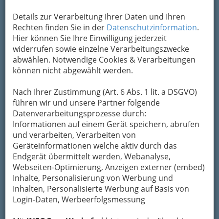
Details zur Verarbeitung Ihrer Daten und Ihren
Rechten finden Sie in der
Datenschutzinformation
.
Stil und Dekadenz im Zeichen medialer Selbstpositionierung -
Hier können Sie Ihre Einwilligung jederzeit
001
widerrufen sowie einzelne Verarbeitungszwecke
Vergrößern
abwählen. Notwendige Cookies & Verarbeitungen
können nicht abgewählt werden.
Nach Ihrer Zustimmung (Art. 6 Abs. 1 lit. a DSGVO)
walking the deadline (revisited).
führen wir und unsere Partner folgende
Stil und Dekadenz im Zeichen
Datenverarbeitungsprozesse durch:
medialer Selbstpositionierung
Informationen auf einem Gerät speichern, abrufen
und verarbeiten, Verarbeiten von
Halle für Kunst & Medien - die neue
Geräteinformationen welche aktiv durch das
Positionierung des Künstlerhauses
Endgerät übermittelt werden, Webanalyse,
Webseiten-Optimierung, Anzeigen externer (embed)
Inhalte, Personalisierung von Werbung und
Inhalten, Personalisierte Werbung auf Basis von
Login-Daten, Werbeerfolgsmessung