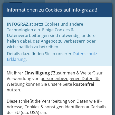
Toggle navi
Suche
Login
Menü
Informationen zu Cookies auf info-graz.at!
Home
Fotos
INFOGRAZ
.at setzt Cookies und andere
Jänner bis Dezember - nach Monaten und Halbjahren gruppiert
Technologien ein. Einige Cookies &
April 2013
Datenverarbeitungen sind notwendig, andere
helfen dabei, das Angebot zu verbessern oder
walking the deadline
wirtschaftlich zu betreiben.
(revisited).
Details dazu finden Sie in unserer
Datenschutz
Erklärung
.
Previous
Next
Mit Ihrer
Einwilligung
('Zustimmen & Weiter') zur
Verwendung von
personenbezogenen Daten für
Werbung
können Sie unsere Seite
kostenfrei
nutzen.
Diese schließt die Verarbeitung von Daten wie IP-
Adresse, Cookies & sonstigen Identifiern außerhalb
der EU (u.a. USA) ein.