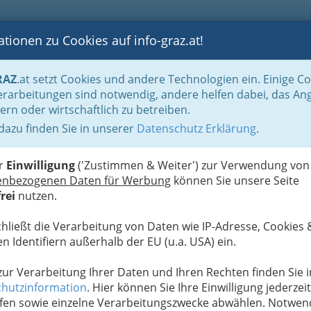
tionen zu Cookies auf info-graz.at!
B
F
G
B
GEN
LOGS
OTOS
ASTRONOMIE
RANCHEN
RAZ
.at setzt Cookies und andere Technologien ein. Einige C
Der Handel nach WKO-Gliederung
Außenhandel - Export und Import
Expor
rarbeitungen sind notwendig, andere helfen dabei, das An
ern oder wirtschaftlich zu betreiben.
H
 dazu finden Sie in unserer
Datenschutz Erklärung
.
N
er
Einwilligung
('Zustimmen & Weiter') zur Verwendung von
enbezogenen Daten für Werbung
können Sie unsere Seite
rei
nutzen.
chließt die Verarbeitung von Daten wie IP-Adresse, Cookies 
n Identifiern außerhalb der EU (u.a. USA) ein.
 zur Verarbeitung Ihrer Daten und Ihren Rechten finden Sie i
T
hutzinformation
. Hier können Sie Ihre Einwilligung jederzeit
fen sowie einzelne Verarbeitungszwecke abwählen. Notwen