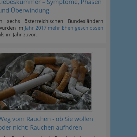
Liebeskummer – Symptome, Phasen
und Überwindung
In sechs österreichischen Bundesländern
wurden im
Jahr 2017 mehr Ehen geschlossen
als im Jahr zuvor.
Weg vom Rauchen - ob Sie wollen
oder nicht: Rauchen aufhören