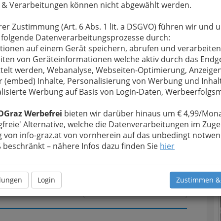
D
 & Verarbeitungen können nicht abgewählt werden.
rer Zustimmung (Art. 6 Abs. 1 lit. a DSGVO) führen wir und 
u bewahren
, verwenden wir an dieser Stelle zur
 folgende Datenverarbeitungsprozesse durch:
Formular. Ihre Nachricht wird nach dem Absenden
tionen auf einem Gerät speichern, abrufen und verarbeiten
dustrieservice GmbH weitergeleitet.
iten von Geräteinformationen welche aktiv durch das Endg
telt werden, Webanalyse, Webseiten-Optimierung, Anzeige
Meine Nachricht
r (embed) Inhalte, Personalisierung von Werbung und Inhal
lisierte Werbung auf Basis von Login-Daten, Werbeerfolg
N
OGraz Werbefrei
bieten wir darüber hinaus um € 4,99/Mona
gfreie'
Alternative, welche die Datenverarbeitungen im Zuge
 von info-graz.at von vornherein auf das unbedingt notwen
beschränkt – nähere Infos dazu finden Sie
hier
llungen
Login
Zustimmen &
Meine Nachricht senden