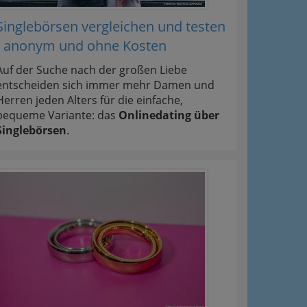
Singlebörsen vergleichen und testen
- anonym und ohne Kosten
Auf der Suche nach der großen Liebe
entscheiden sich immer mehr Damen und
Herren jeden Alters für die einfache,
bequeme Variante: das
Onlinedating über
Singlebörsen
.