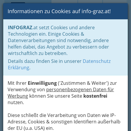
Toggle navi
Suche
Login
Menü
Informationen zu Cookies auf info-graz.at!
Home
Branchen
Einkaufen & Schenken - der Handel
INFOGRAZ
.at setzt Cookies und andere
Der Handel nach WKO-Gliederung
Technologien ein. Einige Cookies &
Außenhandel - Export und Import
Holzexporthandel
Datenverarbeitungen sind notwendig, andere
Nav
helfen dabei, das Angebot zu verbessern oder
Holzexporthandel
wirtschaftlich zu betreiben.
Details dazu finden Sie in unserer
Datenschutz
Erklärung
.
Mit Ihrer
Einwilligung
('Zustimmen & Weiter') zur
Verwendung von
personenbezogenen Daten für
Werbung
können Sie unsere Seite
kostenfrei
nutzen.
Diese schließt die Verarbeitung von Daten wie IP-
Adresse, Cookies & sonstigen Identifiern außerhalb
der EU (u.a. USA) ein.