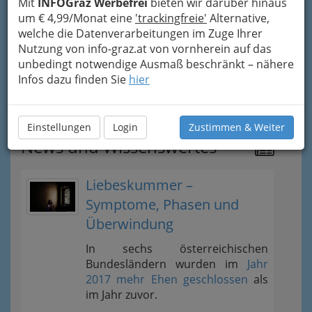
Mit
INFOGraz Werbefrei
bieten wir darüber hinaus
Der Handel
um € 4,99/Monat eine
'trackingfreie'
Alternative,
welche die Datenverarbeitungen im Zuge Ihrer
Nutzung von info-graz.at von vornherein auf das
Der Lehrberuf Einzelhandel
unbedingt notwendige Ausmaß beschränkt – nähere
Infos dazu finden Sie
hier
Die wohl klügsten Worte, die man über
den Handel sagen kann
Einstellungen
Login
Zustimmen & Weiter
News und Wissenswertes
Liebeskummer –
Symptome, Phasen und
Überwindung
In sechs österreichischen
Bundesländern wurden im
Jahr
2017 mehr Ehen geschlossen
als
im Jahr zuvor.