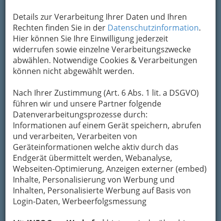
Um die Info-Graz Firmen
vor Spam-Mails zu
Details zur Verarbeitung Ihrer Daten und Ihren
bewahren
, verwenden wir an dieser Stelle zur
Rechten finden Sie in der
Datenschutzinformation
.
Übermittlung Ihrer Nachricht ein sicheres
Hier können Sie Ihre Einwilligung jederzeit
Formular. Ihre Nachricht wird nach dem
widerrufen sowie einzelne Verarbeitungszwecke
Absenden umgehend per Mail an das
abwählen. Notwendige Cookies & Verarbeitungen
Unternehmen Ing. Christian Hold weitergeleitet.
können nicht abgewählt werden.
Mein Name
Nach Ihrer Zustimmung (Art. 6 Abs. 1 lit. a DSGVO)
führen wir und unsere Partner folgende
Datenverarbeitungsprozesse durch:
Meine Email Adresse
Informationen auf einem Gerät speichern, abrufen
und verarbeiten, Verarbeiten von
Geräteinformationen welche aktiv durch das
Mein Betreff
Endgerät übermittelt werden, Webanalyse,
Webseiten-Optimierung, Anzeigen externer (embed)
Inhalte, Personalisierung von Werbung und
Inhalten, Personalisierte Werbung auf Basis von
Meine Nachricht
Login-Daten, Werbeerfolgsmessung