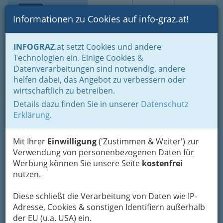
Toggle navi
Suche
Login
Menü
Informationen zu Cookies auf info-graz.at!
Home
Branchen
Freizeit & Sport
Frau von heute
INFOGRAZ
.at setzt Cookies und andere
Jobs - Karriere - Weiterbildung
Technologien ein. Einige Cookies &
Fahrschulen - Führerschein braucht man im Job
Datenverarbeitungen sind notwendig, andere
Ing. Christian Hold
Nav
helfen dabei, das Angebot zu verbessern oder
wirtschaftlich zu betreiben.
Dietrichsteinplatz 11, 8010 Graz
Details dazu finden Sie in unserer
Datenschutz
+43 316 822 800
Erklärung
.
+43 316 822 800-22
Mit Ihrer
Einwilligung
('Zustimmen & Weiter') zur
Verwendung von
personenbezogenen Daten für
Werbung
können Sie unsere Seite
kostenfrei
Karte
nutzen.
Karte anzeigen
Diese schließt die Verarbeitung von Daten wie IP-
Adresse, Cookies & sonstigen Identifiern außerhalb
Kontaktaufnahme
der EU (u.a. USA) ein.