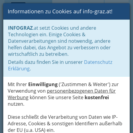
Toggle navi
Suche
Login
Menü
Informationen zu Cookies auf info-graz.at!
Home
Branchen
Freizeit & Sport
Frau von heute
INFOGRAZ
.at setzt Cookies und andere
Jobs - Karriere - Weiterbildung
Technologien ein. Einige Cookies &
Datenverarbeitungen sind notwendig, andere
Nav
Jobs - Karriere -
helfen dabei, das Angebot zu verbessern oder
wirtschaftlich zu betreiben.
Weiterbildung
Details dazu finden Sie in unserer
Datenschutz
Erklärung
.
Jobs - Karriere -
Weiterbildung -
Mit Ihrer
Einwilligung
('Zustimmen & Weiter') zur
Verwendung von
personenbezogenen Daten für
warum werden
Werbung
können Sie unsere Seite
kostenfrei
die Frauen nach
nutzen.
wie vor "verladen"
Diese schließt die Verarbeitung von Daten wie IP-
Ich frage mich, wo denn der Unterschied liegt
Adresse, Cookies & sonstigen Identifiern außerhalb
bei der religiösen Diskriminierung der Frau? Ist
der EU (u.a. USA) ein.
es schlimmer die Frau als Katholik oder als