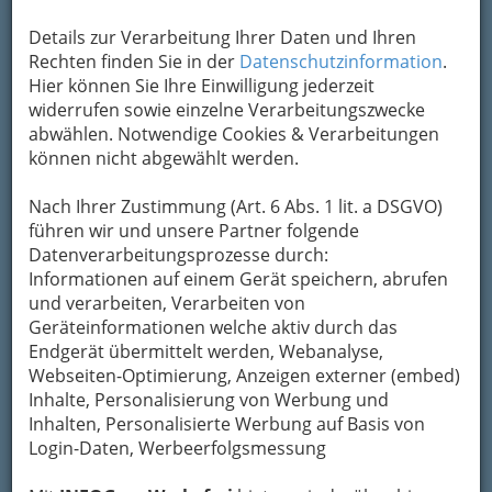
Muslim zu sehen und dementsprechend zu
Details zur Verarbeitung Ihrer Daten und Ihren
behandeln?
Rechten finden Sie in der
Datenschutzinformation
.
Stefan Wittlin
Hier können Sie Ihre Einwilligung jederzeit
Ich kann die Stelle in der Bibel einfach nicht
widerrufen sowie einzelne Verarbeitungszwecke
finden, in der
Gott der Frau die
abwählen. Notwendige Cookies & Verarbeitungen
Gleichberechtigung abspricht
.
können nicht abgewählt werden.
Sarah Moore Grimké
Nach Ihrer Zustimmung (Art. 6 Abs. 1 lit. a DSGVO)
Gleichstellung
führen wir und unsere Partner folgende
Datenverarbeitungsprozesse durch:
Unter Gleichstellung
Informationen auf einem Gerät speichern, abrufen
versteht man die
und verarbeiten, Verarbeiten von
Maßnahmen der
Geräteinformationen welche aktiv durch das
Angleichung der
Endgerät übermittelt werden, Webanalyse,
Lebenssituation von im
Webseiten-Optimierung, Anzeigen externer (embed)
Prinzip als gleichwertig
Inhalte, Personalisierung von Werbung und
zu behandelnden Bevölkerungsgruppen (wie
Inhalten, Personalisierte Werbung auf Basis von
Frau und Mann), unter Gleichbehandlung die
Login-Daten, Werbeerfolgsmessung
Maßnahmen zur Angleichung der
benachteiligten gesellschaftlichen Gruppen