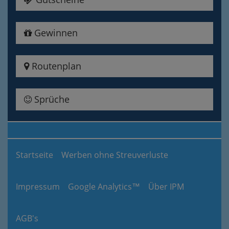
Gewinnen
Routenplan
Sprüche
Startseite
Werben ohne Streuverluste
Impressum
Google Analytics™
Über IPM
AGB's