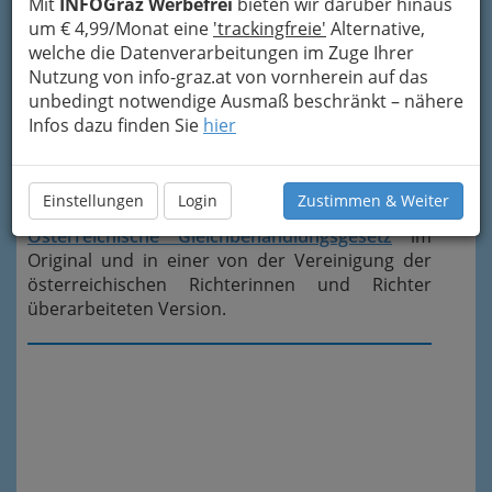
Mit
INFOGraz Werbefrei
bieten wir darüber hinaus
(Behinderte, Migranten, Kinder bildungsferner
um € 4,99/Monat eine
'trackingfreie'
Alternative,
Eltern) in allen Lebensbereichen. Die Begriffe
welche die Datenverarbeitungen im Zuge Ihrer
umfassen die Chancengleichheit und die soziale
Nutzung von info-graz.at von vornherein auf das
Gerechtigkeit auf Grundlage der
unbedingt notwendige Ausmaß beschränkt – nähere
Menschenrechte. © WikipediA –
EU-weite
Infos dazu finden Sie
hier
Rechtsnormen
Mehr zum Thema
Gleichstellung
,
Gleichberechtigung, Diskriminierung in der
Einstellungen
Login
Zustimmen & Weiter
rechten Navigation. Da ist auch das
Österreichische Gleichbehandlungsgesetz
im
Original und in einer von der Vereinigung der
österreichischen Richterinnen und Richter
überarbeiteten Version.