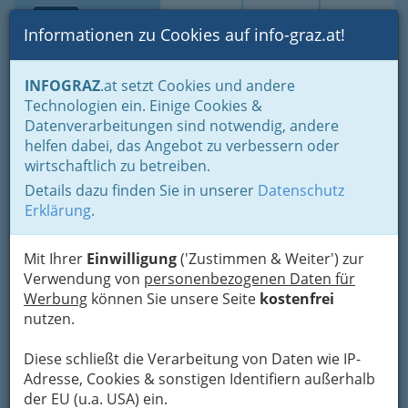
Toggle navi
Suche
Login
Menü
Informationen zu Cookies auf info-graz.at!
Home
Gastronomie
Imbiss & Zustelldienste
INFOGRAZ
.at setzt Cookies und andere
Diverses Fastfood
Technologien ein. Einige Cookies &
Akgünes Selcuk
Datenverarbeitungen sind notwendig, andere
Nav
helfen dabei, das Angebot zu verbessern oder
Lendplatz 27, 8020 Graz
wirtschaftlich zu betreiben.
Details dazu finden Sie in unserer
Datenschutz
Erklärung
.
Karte
Mit Ihrer
Einwilligung
('Zustimmen & Weiter') zur
Verwendung von
personenbezogenen Daten für
Werbung
können Sie unsere Seite
kostenfrei
Karte anzeigen
nutzen.
Diese schließt die Verarbeitung von Daten wie IP-
Adresse, Cookies & sonstigen Identifiern außerhalb
der EU (u.a. USA) ein.