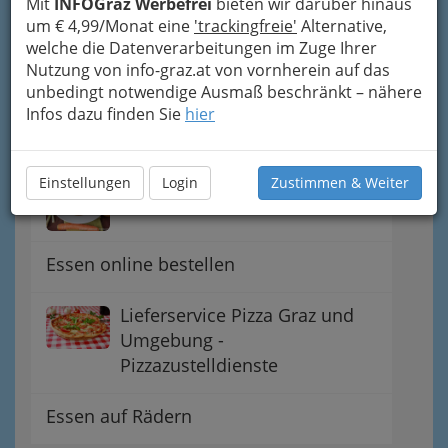
Mit
INFOGraz Werbefrei
bieten wir darüber hinaus
Kebab - Döner
um € 4,99/Monat eine
'trackingfreie'
Alternative,
welche die Datenverarbeitungen im Zuge Ihrer
Nutzung von info-graz.at von vornherein auf das
Diverses Fastfood
unbedingt notwendige Ausmaß beschränkt – nähere
Infos dazu finden Sie
hier
Imbissstand, Würstelstand
Einstellungen
Login
Zustimmen & Weiter
Würstl-Stände? Würstel!
Essen online bestellen
Lieferservice Pizza Graz und
Umgebung -
Pizzazustelldienste
Essen auf Rädern