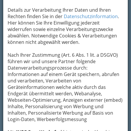
Details zur Verarbeitung Ihrer Daten und Ihren
Rechten finden Sie in der
Datenschutzinformation
.
Sabine Gruber im Kunsthaus Weiz – eine Lesung in Bildern -
Hier können Sie Ihre Einwilligung jederzeit
001
widerrufen sowie einzelne Verarbeitungszwecke
Vergrößern
abwählen. Notwendige Cookies & Verarbeitungen
können nicht abgewählt werden.
Nach Ihrer Zustimmung (Art. 6 Abs. 1 lit. a DSGVO)
Sabine Gruber im Kunsthaus
führen wir und unsere Partner folgende
Weiz
Datenverarbeitungsprozesse durch:
Informationen auf einem Gerät speichern, abrufen
eine Lesung in Bildern
und verarbeiten, Verarbeiten von
Fotos von einer Lesung – hier „
Daldossi oder
Geräteinformationen welche aktiv durch das
das Leben des Augenblicks
“ – sind immer
Endgerät übermittelt werden, Webanalyse,
wieder eine besondere Herausforderung an
Webseiten-Optimierung, Anzeigen externer (embed)
Fotografinnen und Fotografen.
Inhalte, Personalisierung von Werbung und
Inhalten, Personalisierte Werbung auf Basis von
Einen aussagekräftigen Augenblick im Bild
Login-Daten, Werbeerfolgsmessung
festzuhalten, das heißt, im richtigen Moment am
Drücker zu sein.