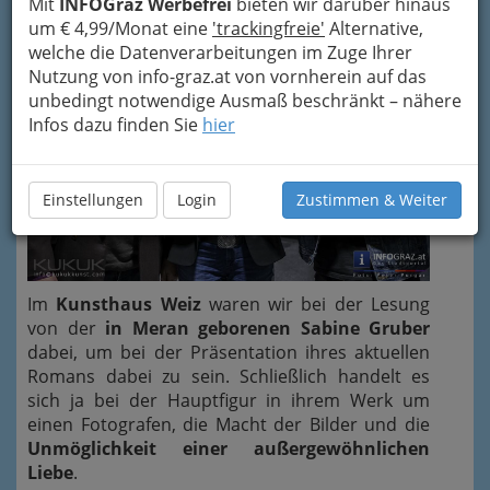
Mit
INFOGraz Werbefrei
bieten wir darüber hinaus
um € 4,99/Monat eine
'trackingfreie'
Alternative,
welche die Datenverarbeitungen im Zuge Ihrer
Nutzung von info-graz.at von vornherein auf das
unbedingt notwendige Ausmaß beschränkt – nähere
Infos dazu finden Sie
hier
Einstellungen
Login
Zustimmen & Weiter
Im
Kunsthaus Weiz
waren wir bei der Lesung
von der
in Meran geborenen Sabine Gruber
dabei, um bei der Präsentation ihres aktuellen
Romans dabei zu sein. Schließlich handelt es
sich ja bei der Hauptfigur in ihrem Werk um
einen Fotografen, die Macht der Bilder und die
Unmöglichkeit einer außergewöhnlichen
Liebe
.