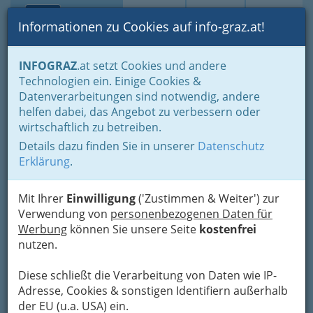
Toggle navi
Suche
Login
Menü
Informationen zu Cookies auf info-graz.at!
Home
Fotos
INFOGRAZ
.at setzt Cookies und andere
Jänner bis Dezember - nach Monaten und Halbjahren gruppiert
Technologien ein. Einige Cookies &
Erstes Halbjahr 2017
Datenverarbeitungen sind notwendig, andere
helfen dabei, das Angebot zu verbessern oder
Sabine Gruber - eine Lesung
wirtschaftlich zu betreiben.
in Bildern
Details dazu finden Sie in unserer
Datenschutz
Erklärung
.
Previous
Next
Mit Ihrer
Einwilligung
('Zustimmen & Weiter') zur
Verwendung von
personenbezogenen Daten für
Werbung
können Sie unsere Seite
kostenfrei
nutzen.
Diese schließt die Verarbeitung von Daten wie IP-
Adresse, Cookies & sonstigen Identifiern außerhalb
der EU (u.a. USA) ein.